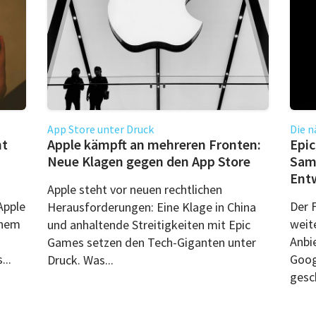
App Store unter Druck
Die n
ht
Apple kämpft an mehreren Fronten:
Epic
Neue Klagen gegen den App Store
Sam
Entw
Apple steht vor neuen rechtlichen
Apple
Der 
Herausforderungen: Eine Klage in China
inem
weit
und anhaltende Streitigkeiten mit Epic
Anbie
Games setzen den Tech-Giganten unter
...
Goog
Druck. Was...
gesch