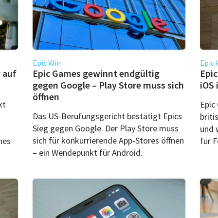
Epic Win
Epic 
 auf
Epic Games gewinnt endgültig
Epic
gegen Google – Play Store muss sich
iOS 
öffnen
kt
Epic
Das US-Berufungsgericht bestätigt Epics
brit
Sieg gegen Google. Der Play Store muss
und 
sich für konkurrierende App-Stores öffnen
nes
für F
– ein Wendepunkt für Android.