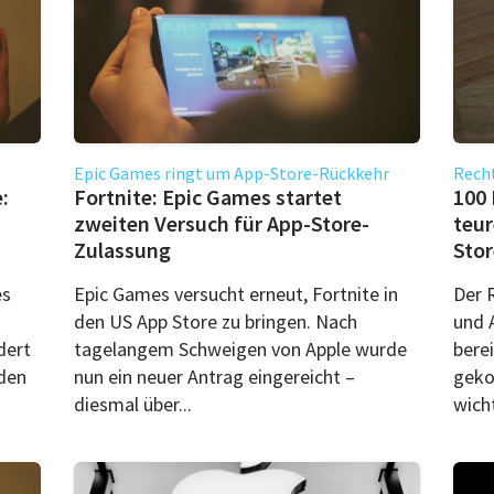
Epic Games ringt um App-Store-Rückkehr
Recht
:
Fortnite: Epic Games startet
100 
zweiten Versuch für App-Store-
teur
Zulassung
Stor
es
Epic Games versucht erneut, Fortnite in
Der 
den US App Store zu bringen. Nach
und 
dert
tagelangem Schweigen von Apple wurde
berei
 den
nun ein neuer Antrag eingereicht –
geko
diesmal über...
wicht