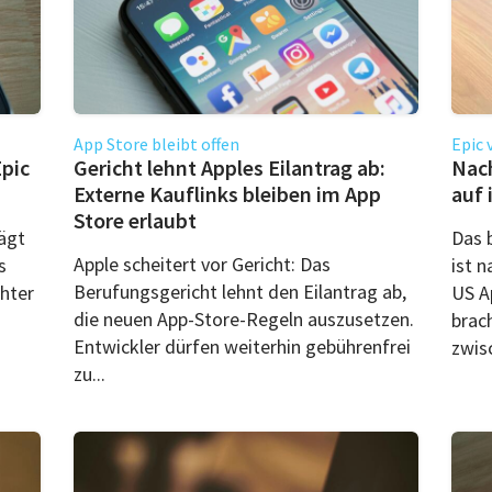
App Store bleibt offen
Epic 
Epic
Gericht lehnt Apples Eilantrag ab:
Nach
Externe Kauflinks bleiben im App
auf 
Store erlaubt
ägt
Das b
Apple scheitert vor Gericht: Das
s
ist 
Berufungsgericht lehnt den Eilantrag ab,
chter
US A
die neuen App-Store-Regeln auszusetzen.
brac
Entwickler dürfen weiterhin gebührenfrei
zwisc
zu...