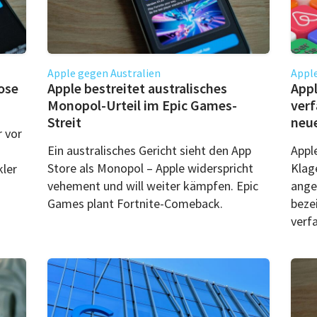
Apple gegen Australien
Apple
ose
Apple bestreitet australisches
Appl
Monopol-Urteil im Epic Games-
verf
Streit
neue
r vor
Ein australisches Gericht sieht den App
Appl
Store als Monopol – Apple widerspricht
Klage
kler
vehement und will weiter kämpfen. Epic
ange
Games plant Fortnite-Comeback.
bezei
verf