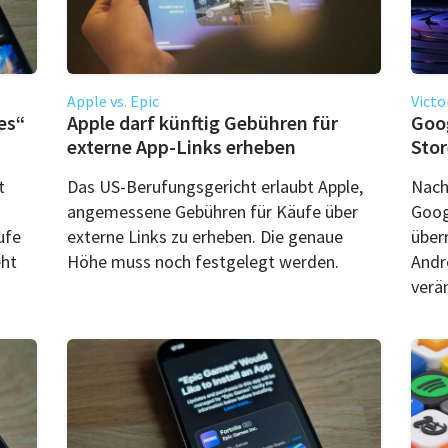
Apple vs. Epic
Victo
es“
Apple darf künftig Gebühren für
Goog
externe App-Links erheben
Stor
t
Das US-Berufungsgericht erlaubt Apple,
Nach
angemessene Gebühren für Käufe über
Goog
ufe
externe Links zu erheben. Die genaue
über
eht
Höhe muss noch festgelegt werden.
Andr
verä