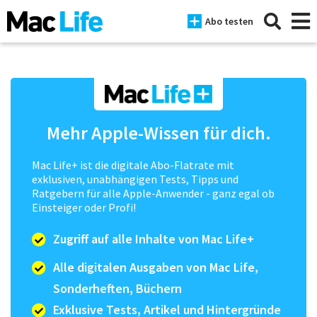
Abo testen
News
Mehr Apple-Wissen für dich.
iPhone
Mac Life+ ist die digitale Abo-Flatrate mit
Mac
exklusiven, unabhängigen Tests, Tipps und
Ratgebern für alle Apple-Anwender - ganz egal ob
iPad
Einsteiger oder Profi!
Tests
Zugriff auf alle Inhalte von Mac Life+
Tipps
Alle digitalen Ausgaben von Mac Life,
Sonderheften, Büchern
Magazine
Exklusive Tests, Artikel und Hintergründe