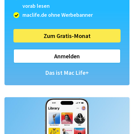
Über uns
vorab lesen
Podcast
maclife.de ohne Werbebanner
Mac Life+
Zum Gratis-Monat
Anmelden
Anmelden
Das ist Mac Life+