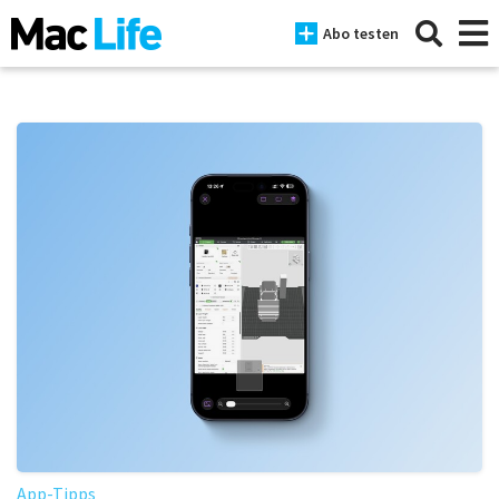
Abo testen
News
iPhone
Mac
iPad
Tests
Tipps
Magazine
App-Tipps