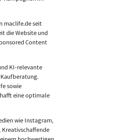
n maclife.de seit
eit die Website und
Sponsored Content
 und KI-relevante
d Kaufberatung.
fe sowie
hafft eine optimale
Medien wie Instagram,
 Kreativschaffende
 in einem hochwertigen