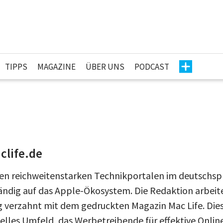
TIPPS
MAGAZINE
ÜBER UNS
PODCAST
n
clife.de
 den reichweitenstarken Technikportalen im deutschs
tändig auf das Apple-Ökosystem. Die Redaktion arbeite
 verzahnt mit dem gedruckten Magazin Mac Life. Diese
nelles Umfeld, das Werbetreibende für effektive Onl