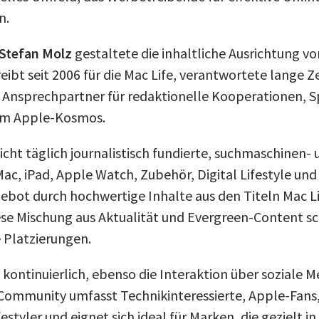
n.
Stefan Molz
gestaltete die inhaltliche Ausrichtung vo
reibt seit 2006 für die Mac Life, verantwortete lange Z
r Ansprechpartner für redaktionelle Kooperationen, 
im Apple-Kosmos.
icht täglich journalistisch fundierte, suchmaschinen-
Mac, iPad, Apple Watch, Zubehör, Digital Lifestyle un
ebot durch hochwertige Inhalte aus den Titeln Mac Li
e Mischung aus Aktualität und Evergreen-Content sc
e Platzierungen.
 kontinuierlich, ebenso die Interaktion über soziale 
Community umfasst Technikinteressierte, Apple-Fans,
festyler und eignet sich ideal für Marken, die gezielt