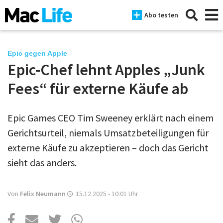
Abo testen
Epic gegen Apple
Epic-Chef lehnt Apples „Junk
News
Fees“ für externe Käufe ab
iPhone
Epic Games CEO Tim Sweeney erklärt nach einem
Mac
Gerichtsurteil, niemals Umsatzbeteiligungen für
iPad
externe Käufe zu akzeptieren – doch das Gericht
sieht das anders.
Tests
Tipps
Von
Felix Neumann
15.12.2025 - 10:01
Uhr
Magazine