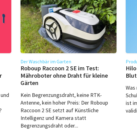
Der Waschbär im Garten
Produ
Roboup Raccoon 2 SE im Test:
Hilo
r
Mähroboter ohne Draht für kleine
Blu
Gärten
Was 
 und
Kein Begrenzungsdraht, keine RTK-
Schu
Antenne, kein hoher Preis: Der Roboup
ist i
?
Raccoon 2 SE setzt auf Künstliche
valid
Intelligenz und Kamera statt
Begrenzungsdraht oder...