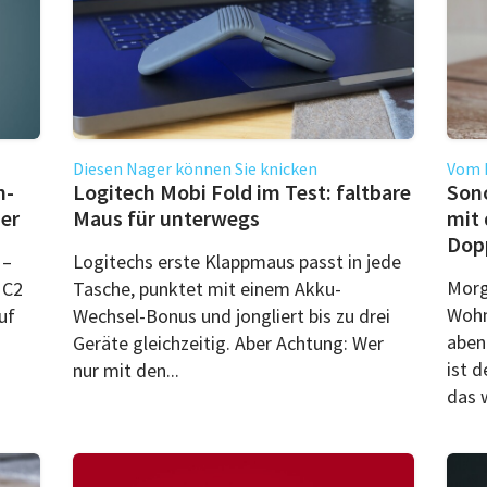
Diesen Nager können Sie knicken
Vom R
n-
Logitech Mobi Fold im Test: faltbare
Sono
uer
Maus für unterwegs
mit
Dop
 –
Logitechs erste Klappmaus passt in jede
Morg
MC2
Tasche, punktet mit einem Akku-
Wohn
uf
Wechsel-Bonus und jongliert bis zu drei
aben
Geräte gleichzeitig. Aber Achtung: Wer
ist 
nur mit den...
das 