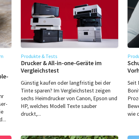
im
Produkte & Tests
Produ
Drucker & All-in-one-Geräte im
Schu
Vergleichstest
Vor
ple-
Günstig kaufen oder langfristig bei der
Seit
Tinte sparen? Im Vergleichstest zeigen
Boni
hr
sechs Heimdrucker von Canon, Epson und
Proz
ser-
HP, welches Modell Texte sauber
Bewe
ie
druckt,...
wie d
...