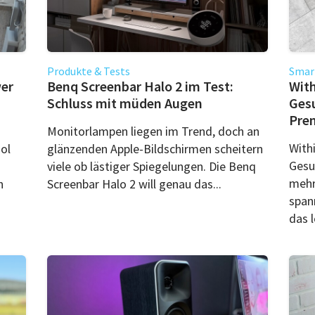
Produkte & Tests
Smar
wer
Benq Screenbar Halo 2 im Test:
With
Schluss mit müden Augen
Gesu
Pre
Monitorlampen liegen im Trend, doch an
With
ol
glänzenden Apple-Bildschirmen scheitern
Gesu
viele ob lästiger Spiegelungen. Die Benq
mehr
n
Screenbar Halo 2 will genau das...
span
das l