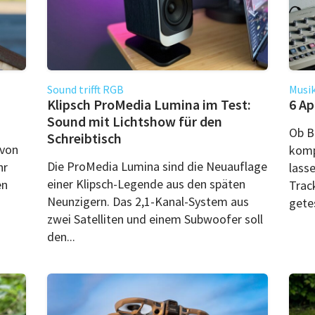
Sound trifft RGB
Musi
Klipsch ProMedia Lumina im Test:
6 A
Sound mit Lichtshow für den
Ob B
Schreibtisch
 von
komp
Die ProMedia Lumina sind die Neuauflage
hr
lasse
einer Klipsch-Legende aus den späten
en
Trac
Neunzigern. Das 2,1-Kanal-System aus
getes
zwei Satelliten und einem Subwoofer soll
den...