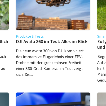
Produkte & Tests
Smart
dlich
DJI Avata 360 im Test: Alles im Blick
Eufy
und
Die neue Avata 360 von DJI kombiniert
sich
Begr
das immersive Flugerlebnis einer FPV-
Ante
Drohne mit der grenzenlosen Freiheit
 auf
kart
einer 360-Grad-Kamera. Im Test zeigt
Mähr
sich: Die...
Gedul