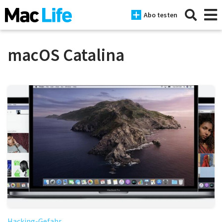
Abo testen
macOS Catalina
News
iPhone
Mac
iPad
Tests
Tipps
Magazine
Hacking-Gefahr