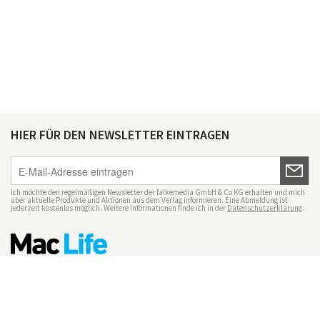
HIER FÜR DEN NEWSLETTER EINTRAGEN
Ich möchte den regelmäßigen Newsletter der falkemedia GmbH & Co KG erhalten und mich
über aktuelle Produkte und Aktionen aus dem Verlag informieren. Eine Abmeldung ist
jederzeit kostenlos möglich. Weitere Informationen finde ich in der
Datenschutzerklärung
.
Impressum
Datenschutz
Nutzungsbedingungen
Mac Life+
Transparenzrichtlinien
Datenschutzeinstellungen
Mediadaten Mac Life
Vertrag widerrufen