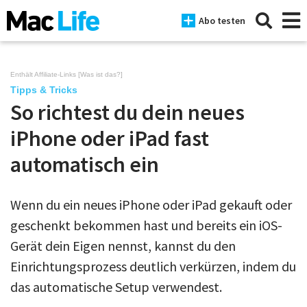
Abo testen
Enthält Affiliate-Links [
Was ist das?
]
Tipps & Tricks
So richtest du dein neues
News
iPhone oder iPad fast
iPhone
automatisch ein
Mac
iPad
Wenn du ein neues iPhone oder iPad gekauft oder
geschenkt bekommen hast und bereits ein iOS-
Tests
Gerät dein Eigen nennst, kannst du den
Tipps
Einrichtungsprozess deutlich verkürzen, indem du
Magazine
das automatische Setup verwendest.