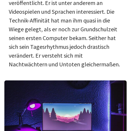
Über uns
veröffentlicht. Er ist unter anderem an
Videospielen und Sprachen interessiert. Die
Podcast
Technik-Affinität hat man ihm quasi in die
Mac Life+
Wiege gelegt, als er noch zur Grundschulzeit
seinen ersten Computer bekam. Seither hat
sich sein Tagesrhythmus jedoch drastisch
Anmelden
verändert. Er versteht sich mit
Nachtwächtern und Untoten gleichermaßen.