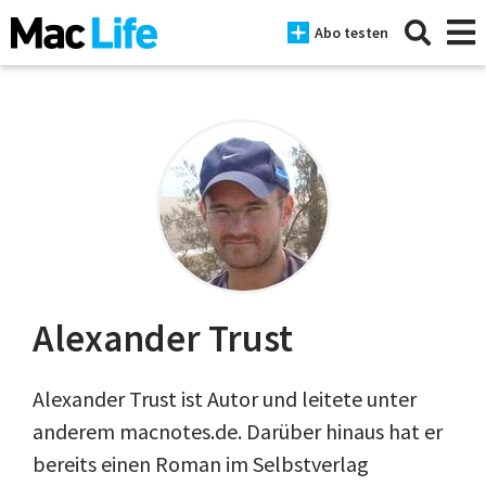
Abo testen
News
iPhone
Mac
iPad
Alexander Trust
Tests
Alexander Trust ist Autor und leitete unter
Tipps
anderem macnotes.de. Darüber hinaus hat er
Magazine
bereits einen Roman im Selbstverlag