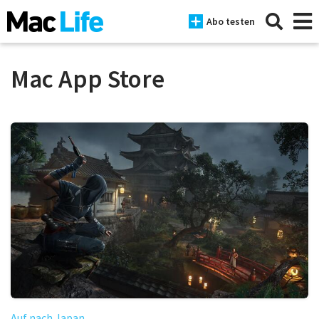
Abo testen
Mac App Store
News
iPhone
Mac
iPad
Tests
Tipps
Magazine
Auf nach Japan