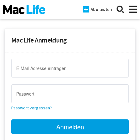
Abo testen
Mac Life Anmeldung
News
iPhone
Mac
iPad
Tests
Passwort vergessen?
Tipps
Magazine