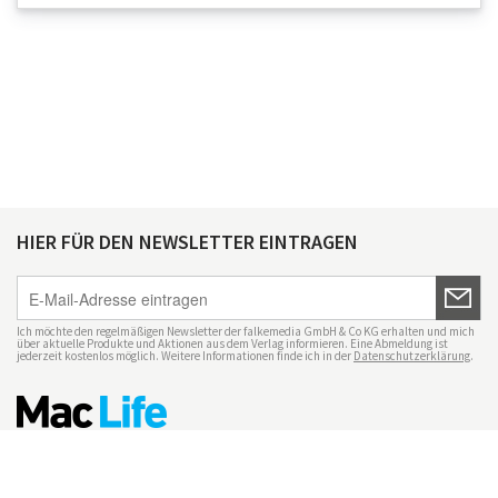
HIER FÜR DEN NEWSLETTER EINTRAGEN
Ich möchte den regelmäßigen Newsletter der falkemedia GmbH & Co KG erhalten und mich
über aktuelle Produkte und Aktionen aus dem Verlag informieren. Eine Abmeldung ist
jederzeit kostenlos möglich. Weitere Informationen finde ich in der
Datenschutzerklärung
.
Impressum
Datenschutz
Nutzungsbedingungen
Mac Life+
Transparenzrichtlinien
Datenschutzeinstellungen