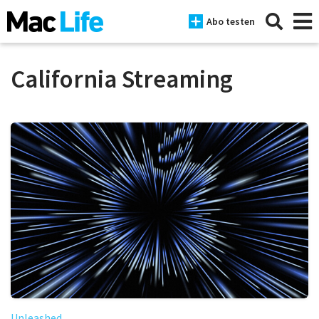
Abo testen
California Streaming
News
iPhone
Mac
iPad
Tests
Tipps
Magazine
Unleashed