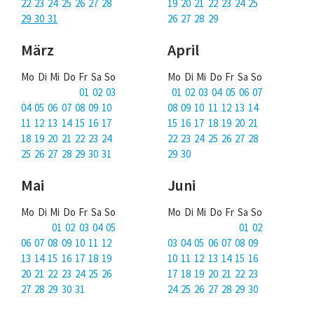
Über uns
22 23 24 25 26 27 28
19 20 21 22 23 24 25
29 30 31
26 27 28 29
Podcast
März
April
Mac Life+
Mo Di Mi Do Fr Sa So
Mo Di Mi Do Fr Sa So
01 02 03
01 02 03 04 05 06 07
04 05 06 07 08 09 10
08 09 10 11 12 13 14
Anmelden
11 12 13 14 15 16 17
15 16 17 18 19 20 21
18 19 20 21 22 23 24
22 23 24 25 26 27 28
25 26 27 28 29 30 31
29 30
Mai
Juni
Mo Di Mi Do Fr Sa So
Mo Di Mi Do Fr Sa So
01 02 03 04 05
01 02
06 07 08 09 10 11 12
03 04 05 06 07 08 09
13 14 15 16 17 18 19
10 11 12 13 14 15 16
20 21 22 23 24 25 26
17 18 19 20 21 22 23
27 28 29 30 31
24 25 26 27 28 29 30