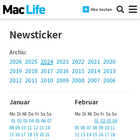
Abo testen
Newsticker
News
Archiv:
2026
2025
2024
2023
2022
2021
2020
iPhone
2019
2018
2017
2016
2015
2014
2013
Mac
2012
2011
2010
2009
2008
2007
2006
iPad
Januar
Februar
Tests
Mo Di Mi Do Fr Sa So
Mo Di Mi Do Fr Sa So
Tipps
01 02 03 04 05 06 07
01 02 03 04
Magazine
08 09 10 11 12 13 14
05 06 07 08 09 10 11
15 16 17 18 19 20 21
12 13 14 15 16 17 18