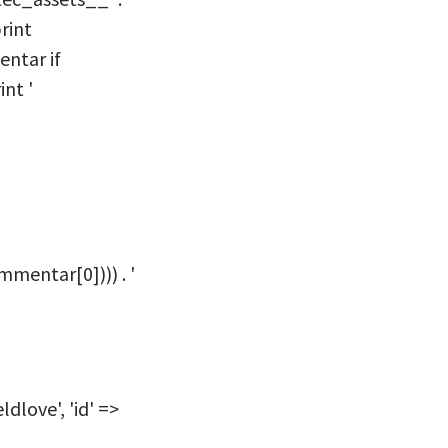
print
ntar if
nt '
mentar[0]))) . '
ldlove', 'id' =>