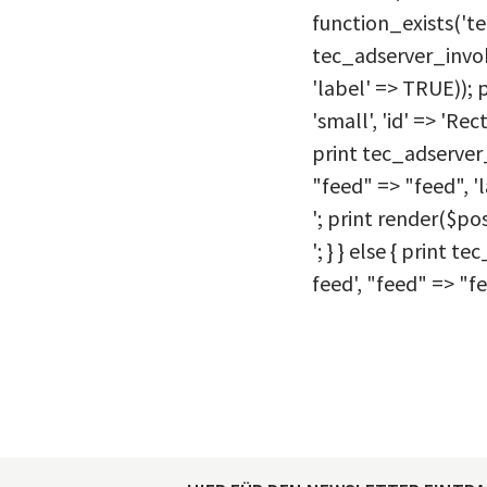
function_exists('t
tec_adserver_invoke_
'label' => TRUE)); 
'small', 'id' => 'Re
print tec_adserver_
"feed" => "feed", '
'; print render($po
'; } } else { print 
feed', "feed" => "fe