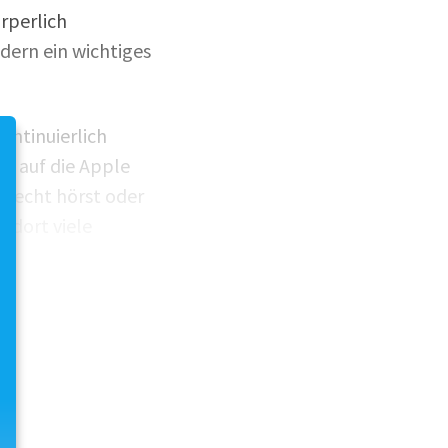
örperlich
dern ein wichtiges
ontinuierlich
er auf die Apple
hlecht hörst oder
 dort viele