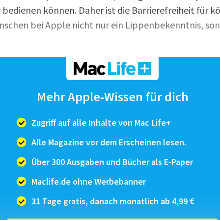
 bedienen können. Daher ist die Barrierefreiheit für k
schen bei Apple nicht nur ein Lippenbekenntnis, son
 werden die dazu erforderlichen Apps und Funktionen k
inert. Ein Blick in die Einstellungen deines iPhone od
Mehr Apple-Wissen für dich
rlei, ob du ein eingeschränktes Sehvermögen hast, sc
sche und motorische Einschränkungen hast. Du findest
Zugriff auf alle Inhalte von Mac Life+
ei Bedarf selbst aktivieren oder dir von j...
Alle Magazine vor dem Erscheinen lesen.
Über 300 Ausgaben und Bücher als E-Paper
Maclife.de ohne Werbebanner
31 Tage gratis, danach monatlich ab 4,99 €