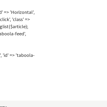
d' => 'Horizontal',
ick', 'class' =>
glist($article);
taboola-feed',
, 'id' => 'taboola-