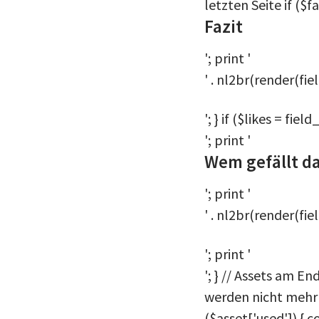
letzten Seite if ($f
Fazit
'; print '
' . nl2br(render(fie
'; } if ($likes = fi
'; print '
Wem gefällt d
'; print '
' . nl2br(render(fie
'; print '
'; } // Assets am 
werden nicht mehr an
($asset['used']) { 