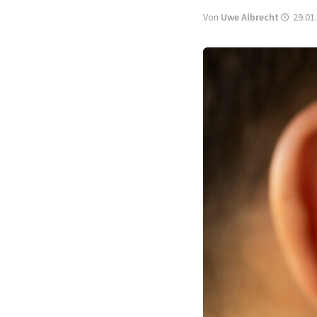
Von
Uwe Albrecht
29.01