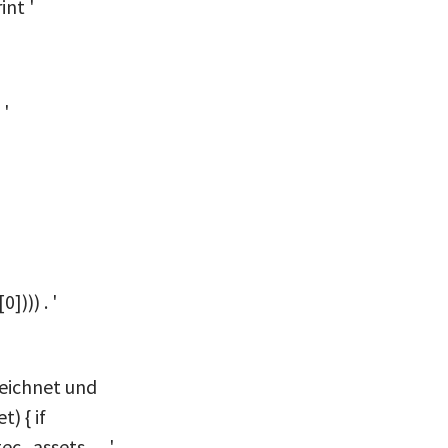
int '
 '
]))) . '
zeichnet und
) { if
tec_assets__' .