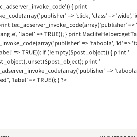
ec_adserver_invoke_code')) { print
code(array('publisher' => 'click', 'class' => 'wide', 'i
print tec_adserver_invoke_code(array('publisher' => 'cl
ctangle', 'label' => TRUE)); } print MaclifeHelper::getTa
invoke_code(array('publisher' => 'taboola', 'id' => '
label' => TRUE)); if (!empty($post_object)) { print '
st_object); unset($post_object); print '
tec_adserver_invoke_code(array('publisher' => 'taboola'
ed", 'label' => TRUE)); } ?>