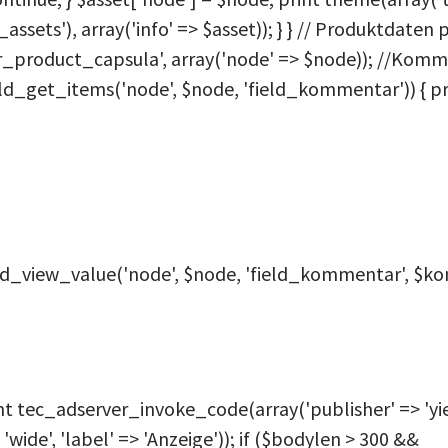
_assets'), array('info' => $asset)); } } // Produktdaten 
product_capsula', array('node' => $node)); //Komme
d_get_items('node', $node, 'field_kommentar')) { pri
eld_view_value('node', $node, 'field_kommentar', $kom
print tec_adserver_invoke_code(array('publisher' => 'yie
> 'wide', 'label' => 'Anzeige')); if ($bodylen > 300 &&