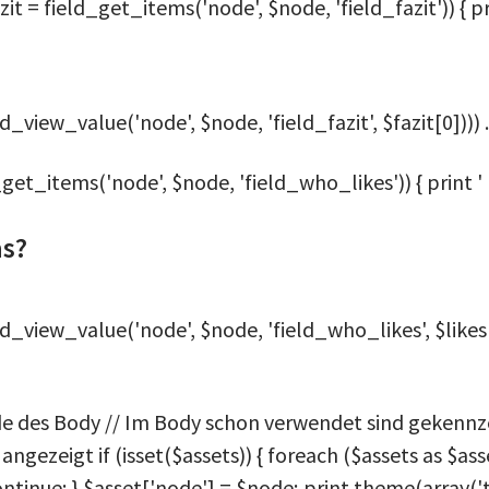
azit = field_get_items('node', $node, 'field_fazit')) { pr
ld_view_value('node', $node, 'field_fazit', $fazit[0]))) .
eld_get_items('node', $node, 'field_who_likes')) { print '
as?
ld_view_value('node', $node, 'field_who_likes', $likes[0
Ende des Body // Im Body schon verwendet sind gekenn
gezeigt if (isset($assets)) { foreach ($assets as $asset
continue; } $asset['node'] = $node; print theme(array('