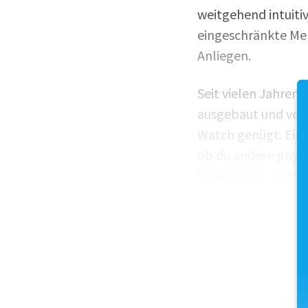
weitgehend intuitiv
eingeschränkte Men
Anliegen.
Seit vielen Jahren
ausgebaut und verfe
Watch genügt. Eine
ob du andere physi
Funktionen, die du b