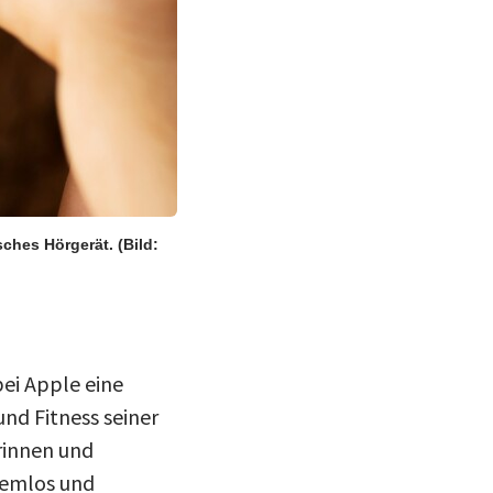
isches Hörgerät.
(Bild:
ei Apple eine
nd Fitness seiner
rinnen und
blemlos und