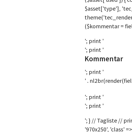
$asset['type'], 'tec
theme('tec_render_
($kommentar = fiel
'; print '
'; print '
Kommentar
'; print '
' . nl2br(render(fi
'; print '
'; print '
'; } // Tagliste // 
'970x250', 'class' =