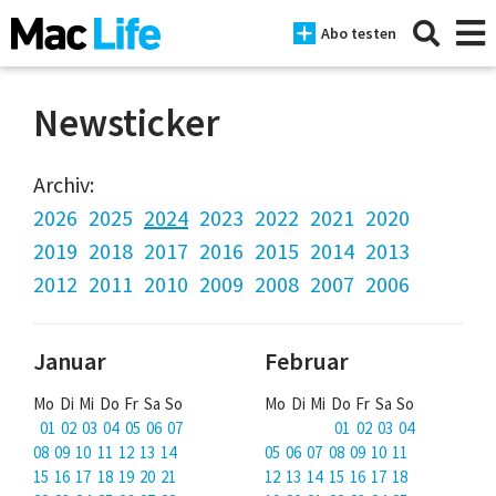
Abo testen
Newsticker
News
Archiv:
2026
2025
2024
2023
2022
2021
2020
iPhone
2019
2018
2017
2016
2015
2014
2013
Mac
2012
2011
2010
2009
2008
2007
2006
iPad
Januar
Februar
Tests
Mo Di Mi Do Fr Sa So
Mo Di Mi Do Fr Sa So
Tipps
01 02 03 04 05 06 07
01 02 03 04
Magazine
08 09 10 11 12 13 14
05 06 07 08 09 10 11
15 16 17 18 19 20 21
12 13 14 15 16 17 18