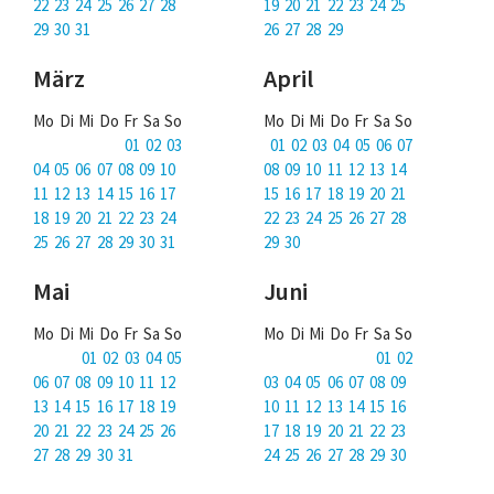
Über uns
22 23 24 25 26 27 28
19 20 21 22 23 24 25
29 30 31
26 27 28 29
Podcast
März
April
Mac Life+
Mo Di Mi Do Fr Sa So
Mo Di Mi Do Fr Sa So
01 02 03
01 02 03 04 05 06 07
04 05 06 07 08 09 10
08 09 10 11 12 13 14
Anmelden
11 12 13 14 15 16 17
15 16 17 18 19 20 21
18 19 20 21 22 23 24
22 23 24 25 26 27 28
25 26 27 28 29 30 31
29 30
Mai
Juni
Mo Di Mi Do Fr Sa So
Mo Di Mi Do Fr Sa So
01 02 03 04 05
01 02
06 07 08 09 10 11 12
03 04 05 06 07 08 09
13 14 15 16 17 18 19
10 11 12 13 14 15 16
20 21 22 23 24 25 26
17 18 19 20 21 22 23
27 28 29 30 31
24 25 26 27 28 29 30