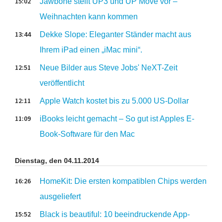
15:02
Jawbone stellt UP3 und UP Move vor –
Weihnachten kann kommen
13:44
Dekke Slope: Eleganter Ständer macht aus
Ihrem iPad einen „iMac mini“.
12:51
Neue Bilder aus Steve Jobs' NeXT-Zeit
veröffentlicht
12:11
Apple Watch kostet bis zu 5.000 US-Dollar
11:09
iBooks leicht gemacht – So gut ist Apples E-
Book-Software für den Mac
Dienstag, den 04.11.2014
16:26
HomeKit: Die ersten kompatiblen Chips werden
ausgeliefert
15:52
Black is beautiful: 10 beeindruckende App-