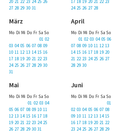
Über uns
20 21 22 23 24 25 26
17 18 19 20 21 22 23
27 28 29 30 31
24 25 26 27 28
Podcast
März
April
Mac Life+
Mo Di Mi Do Fr Sa So
Mo Di Mi Do Fr Sa So
01 02
01 02 03 04 05 06
03 04 05 06 07 08 09
07 08 09 10 11 12 13
Anmelden
10 11 12 13 14 15 16
14 15 16 17 18 19 20
17 18 19 20 21 22 23
21 22 23 24 25 26 27
24 25 26 27 28 29 30
28 29 30
31
Mai
Juni
Mo Di Mi Do Fr Sa So
Mo Di Mi Do Fr Sa So
01 02 03 04
01
05 06 07 08 09 10 11
02 03 04 05 06 07 08
12 13 14 15 16 17 18
09 10 11 12 13 14 15
19 20 21 22 23 24 25
16 17 18 19 20 21 22
26 27 28 29 30 31
23 24 25 26 27 28 29