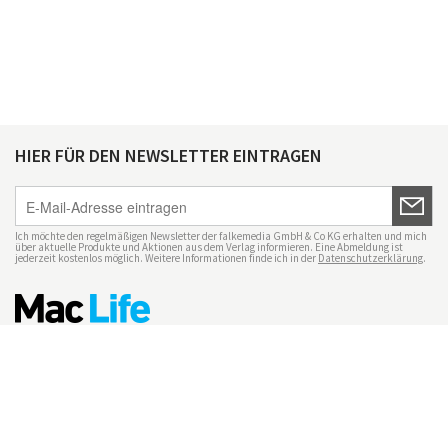
HIER FÜR DEN NEWSLETTER EINTRAGEN
Ich möchte den regelmäßigen Newsletter der falkemedia GmbH & Co KG erhalten und mich
über aktuelle Produkte und Aktionen aus dem Verlag informieren. Eine Abmeldung ist
jederzeit kostenlos möglich. Weitere Informationen finde ich in der
Datenschutzerklärung
.
Impressum
Datenschutz
Nutzungsbedingungen
Mac Life+
Transparenzrichtlinien
Datenschutzeinstellungen
Mediadaten Mac Life
Vertrag widerrufen
© maclife.de 2026