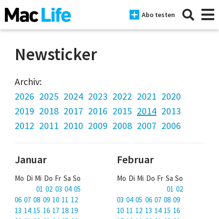
Abo testen
Newsticker
News
Archiv:
2026
2025
2024
2023
2022
2021
2020
iPhone
2019
2018
2017
2016
2015
2014
2013
Mac
2012
2011
2010
2009
2008
2007
2006
iPad
Januar
Februar
Tests
Mo Di Mi Do Fr Sa So
Mo Di Mi Do Fr Sa So
Tipps
01 02 03 04 05
01 02
Magazine
06 07 08 09 10 11 12
03 04 05 06 07 08 09
13 14 15 16 17 18 19
10 11 12 13 14 15 16