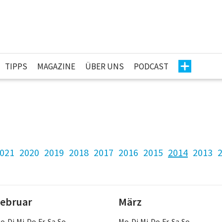
TIPPS
MAGAZINE
ÜBER UNS
PODCAST
021
2020
2019
2018
2017
2016
2015
2014
2013
ebruar
März
o Di Mi Do Fr Sa So
Mo Di Mi Do Fr Sa So