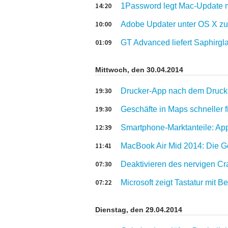
14:20
1Password legt Mac-Update m
10:00
Adobe Updater unter OS X z
01:09
GT Advanced liefert Saphirgl
Mittwoch, den 30.04.2014
19:30
Drucker-App nach dem Druck 
19:30
Geschäfte in Maps schneller 
12:39
Smartphone-Marktanteile: App
11:41
MacBook Air Mid 2014: Die Ge
07:30
Deaktivieren des nervigen Cr
07:22
Microsoft zeigt Tastatur mit
Dienstag, den 29.04.2014