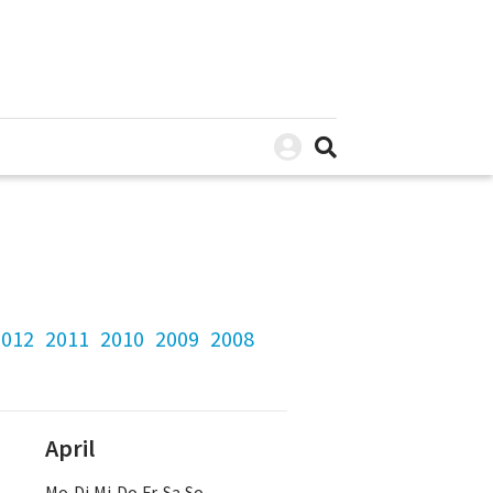
2012
2011
2010
2009
2008
April
Mo Di Mi Do Fr Sa So