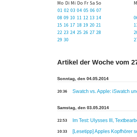
Mo Di Mi Do Fr Sa So
M
01 02 03 04 05 06 07
08 09 10 11 12 13 14
0
15 16 17 18 19 20 21
1
22 23 24 25 26 27 28
2
29 30
2
Artikel der Woche vom 27
Sonntag, den 04.05.2014
20:36
Swatch vs. Apple: iSwatch u
Samstag, den 03.05.2014
22:53
Im Test: Ulysses III, Textbea
10:33
[Lesetipp] Apples Kopfhörer 