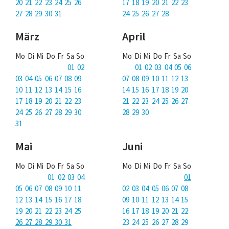
Über uns
20 21 22 23 24 25 26
17 18 19 20 21 22 23
27 28 29 30 31
24 25 26 27 28
Podcast
März
April
Mac Life+
Mo Di Mi Do Fr Sa So
Mo Di Mi Do Fr Sa So
01 02
01 02 03 04 05 06
03 04 05 06 07 08 09
07 08 09 10 11 12 13
Anmelden
10 11 12 13 14 15 16
14 15 16 17 18 19 20
17 18 19 20 21 22 23
21 22 23 24 25 26 27
24 25 26 27 28 29 30
28 29 30
31
Mai
Juni
Mo Di Mi Do Fr Sa So
Mo Di Mi Do Fr Sa So
01 02 03 04
01
05 06 07 08 09 10 11
02 03 04 05 06 07 08
12 13 14 15 16 17 18
09 10 11 12 13 14 15
19 20 21 22 23 24 25
16 17 18 19 20 21 22
26 27 28 29 30 31
23 24 25 26 27 28 29