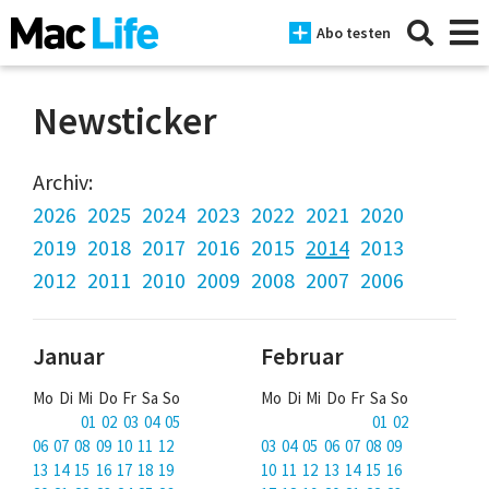
Abo testen
Newsticker
News
Archiv:
2026
2025
2024
2023
2022
2021
2020
iPhone
2019
2018
2017
2016
2015
2014
2013
Mac
2012
2011
2010
2009
2008
2007
2006
iPad
Januar
Februar
Tests
Mo Di Mi Do Fr Sa So
Mo Di Mi Do Fr Sa So
Tipps
01 02 03 04 05
01 02
Magazine
06 07 08 09 10 11 12
03 04 05 06 07 08 09
13 14 15 16 17 18 19
10 11 12 13 14 15 16