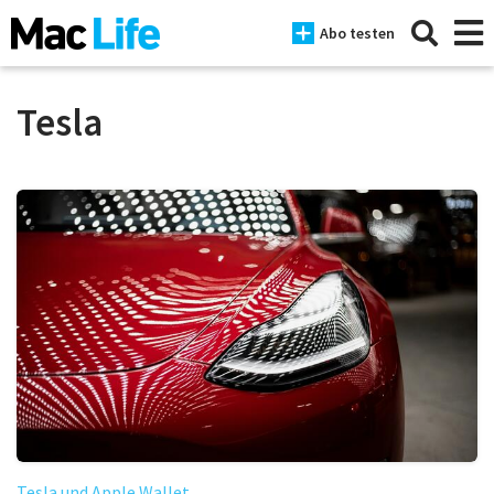
Abo testen
Tesla
News
iPhone
Mac
iPad
Tests
Tipps
Magazine
Tesla und Apple Wallet