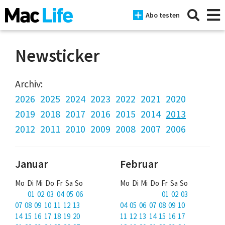
Abo testen
Newsticker
News
Archiv:
2026
2025
2024
2023
2022
2021
2020
iPhone
2019
2018
2017
2016
2015
2014
2013
Mac
2012
2011
2010
2009
2008
2007
2006
iPad
Januar
Februar
Tests
Mo Di Mi Do Fr Sa So
Mo Di Mi Do Fr Sa So
Tipps
01 02 03 04 05 06
01 02 03
Magazine
07 08 09 10 11 12 13
04 05 06 07 08 09 10
14 15 16 17 18 19 20
11 12 13 14 15 16 17