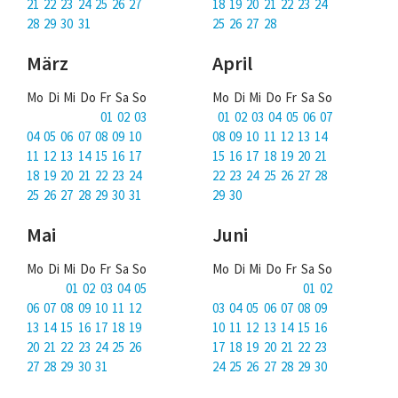
Über uns
21 22 23 24 25 26 27
18 19 20 21 22 23 24
28 29 30 31
25 26 27 28
Podcast
März
April
Mac Life+
Mo Di Mi Do Fr Sa So
Mo Di Mi Do Fr Sa So
01 02 03
01 02 03 04 05 06 07
04 05 06 07 08 09 10
08 09 10 11 12 13 14
Anmelden
11 12 13 14 15 16 17
15 16 17 18 19 20 21
18 19 20 21 22 23 24
22 23 24 25 26 27 28
25 26 27 28 29 30 31
29 30
Mai
Juni
Mo Di Mi Do Fr Sa So
Mo Di Mi Do Fr Sa So
01 02 03 04 05
01 02
06 07 08 09 10 11 12
03 04 05 06 07 08 09
13 14 15 16 17 18 19
10 11 12 13 14 15 16
20 21 22 23 24 25 26
17 18 19 20 21 22 23
27 28 29 30 31
24 25 26 27 28 29 30