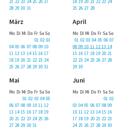
Über uns
21 22 23 24 25 26 27
18 19 20 21 22 23 24
28 29 30 31
25 26 27 28
Podcast
März
April
Mac Life+
Mo Di Mi Do Fr Sa So
Mo Di Mi Do Fr Sa So
01 02 03
01 02 03 04 05 06 07
04 05 06 07 08 09 10
08 09 10 11 12 13 14
Anmelden
11 12 13 14 15 16 17
15 16 17 18 19 20 21
18 19 20 21 22 23 24
22 23 24 25 26 27 28
25 26 27 28 29 30 31
29 30
Mai
Juni
Mo Di Mi Do Fr Sa So
Mo Di Mi Do Fr Sa So
01 02 03 04 05
01 02
06 07 08 09 10 11 12
03 04 05 06 07 08 09
13 14 15 16 17 18 19
10 11 12 13 14 15 16
20 21 22 23 24 25 26
17 18 19 20 21 22 23
27 28 29 30 31
24 25 26 27 28 29 30