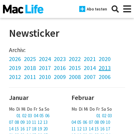
Abo testen
Newsticker
News
Archiv:
2026
2025
2024
2023
2022
2021
2020
iPhone
2019
2018
2017
2016
2015
2014
2013
Mac
2012
2011
2010
2009
2008
2007
2006
iPad
Januar
Februar
Tests
Mo Di Mi Do Fr Sa So
Mo Di Mi Do Fr Sa So
Tipps
01 02 03 04 05 06
01 02 03
Magazine
07 08 09 10 11 12 13
04 05 06 07 08 09 10
14 15 16 17 18 19 20
11 12 13 14 15 16 17