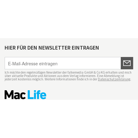
HIER FÜR DEN NEWSLETTER EINTRAGEN
Ich möchte den regelmäßigen Newsletter der falkemedia GmbH & Co KG erhalten und mich
über aktuelle Produkte und Aktionen aus dem Verlag informieren. Eine Abmeldung ist
jederzeit kostenlos möglich. Weitere Informationen finde ich in der
Datenschutzerklärung
.
Impressum
Datenschutz
Nutzungsbedingungen
Mac Life+
Transparenzrichtlinien
Datenschutzeinstellungen
Mediadaten Mac Life
Vertrag widerrufen
© maclife.de 2026