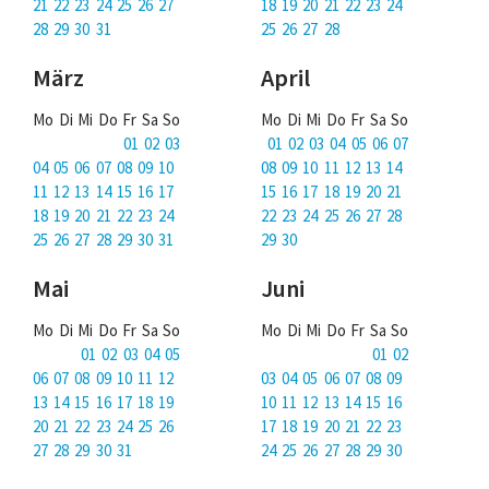
Über uns
21 22 23 24 25 26 27
18 19 20 21 22 23 24
28 29 30 31
25 26 27 28
Podcast
März
April
Mac Life+
Mo Di Mi Do Fr Sa So
Mo Di Mi Do Fr Sa So
01 02 03
01 02 03 04 05 06 07
04 05 06 07 08 09 10
08 09 10 11 12 13 14
Anmelden
11 12 13 14 15 16 17
15 16 17 18 19 20 21
18 19 20 21 22 23 24
22 23 24 25 26 27 28
25 26 27 28 29 30 31
29 30
Mai
Juni
Mo Di Mi Do Fr Sa So
Mo Di Mi Do Fr Sa So
01 02 03 04 05
01 02
06 07 08 09 10 11 12
03 04 05 06 07 08 09
13 14 15 16 17 18 19
10 11 12 13 14 15 16
20 21 22 23 24 25 26
17 18 19 20 21 22 23
27 28 29 30 31
24 25 26 27 28 29 30