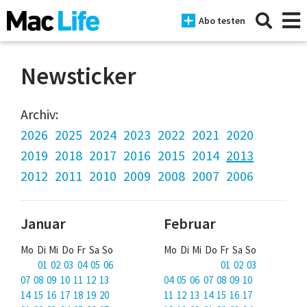
Abo testen
Newsticker
News
Archiv:
2026
2025
2024
2023
2022
2021
2020
iPhone
2019
2018
2017
2016
2015
2014
2013
Mac
2012
2011
2010
2009
2008
2007
2006
iPad
Januar
Februar
Tests
Mo Di Mi Do Fr Sa So
Mo Di Mi Do Fr Sa So
Tipps
01 02 03 04 05 06
01 02 03
Magazine
07 08 09 10 11 12 13
04 05 06 07 08 09 10
14 15 16 17 18 19 20
11 12 13 14 15 16 17