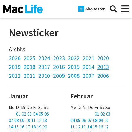
Abo testen
Newsticker
News
Archiv:
2026
2025
2024
2023
2022
2021
2020
iPhone
2019
2018
2017
2016
2015
2014
2013
Mac
2012
2011
2010
2009
2008
2007
2006
iPad
Januar
Februar
Tests
Mo Di Mi Do Fr Sa So
Mo Di Mi Do Fr Sa So
Tipps
01 02 03 04 05 06
01 02 03
Magazine
07 08 09 10 11 12 13
04 05 06 07 08 09 10
14 15 16 17 18 19 20
11 12 13 14 15 16 17