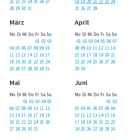
Über uns
21 22 23 24 25 26 27
18 19 20 21 22 23 24
28 29 30 31
25 26 27 28
Podcast
März
April
Mac Life+
Mo Di Mi Do Fr Sa So
Mo Di Mi Do Fr Sa So
01 02 03
01 02 03 04 05 06 07
04 05 06 07 08 09 10
08 09 10 11 12 13 14
Anmelden
11 12 13 14 15 16 17
15 16 17 18 19 20 21
18 19 20 21 22 23 24
22 23 24 25 26 27 28
25 26 27 28 29 30 31
29 30
Mai
Juni
Mo Di Mi Do Fr Sa So
Mo Di Mi Do Fr Sa So
01 02 03 04 05
01 02
06 07 08 09 10 11 12
03 04 05 06 07 08 09
13 14 15 16 17 18 19
10 11 12 13 14 15 16
20 21 22 23 24 25 26
17 18 19 20 21 22 23
27 28 29 30 31
24 25 26 27 28 29 30