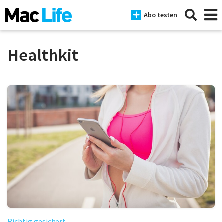
Abo testen
Healthkit
News
iPhone
Mac
iPad
Tests
Tipps
Magazine
Richtig gesichert