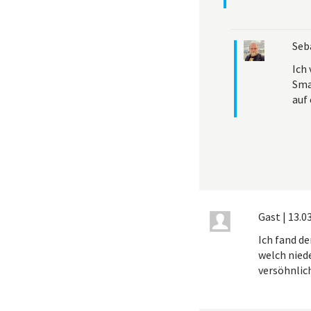
Seb
Ich 
Sma
auf 
Gast
|
13.03
Ich fand de
welch niede
versöhnlic