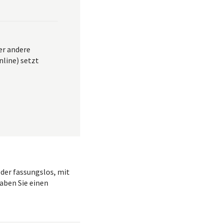
ber andere
nline) setzt
eder fassungslos, mit
haben Sie einen