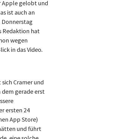
r Apple gelobt und
as ist auch an
n Donnerstag
s Redaktion hat
schon wegen
ick in das Video.
 sich Cramer und
ch dem gerade erst
essere
er ersten 24
hen App Store)
hätten und führt
de, eine solche