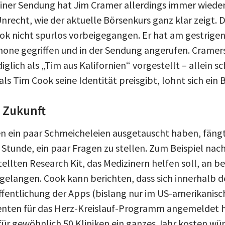
einer Sendung hat Jim Cramer allerdings immer wiede
nrecht, wie der aktuelle Börsenkurs ganz klar zeigt. D
k nicht spurlos vorbeigegangen. Er hat am gestrige
one gegriffen und in der Sendung angerufen. Cramer
iglich als „Tim aus Kalifornien“ vorgestellt – allein 
ls Tim Cook seine Identität preisgibt, lohnt sich ein Bl
 Zukunft
 ein paar Schmeicheleien ausgetauscht haben, fängt
 Stunde, ein paar Fragen zu stellen. Zum Beispiel na
llten Research Kit, das Medizinern helfen soll, an b
gelangen. Cook kann berichten, dass sich innerhalb d
fentlichung der Apps (bislang nur im US-amerikanisc
ienten für das Herz-Kreislauf-Programm angemeldet 
 für gewöhnlich 50 Kliniken ein ganzes Jahr kosten wür