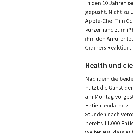
In den 10 Jahren s
gepusht. Nicht zu U
Apple-Chef Tim Coo
kurzerhand zum iPh
ihm den Anrufer led
Cramers Reaktion, a
Health und die
Nachdem die beiden
nutzt die Gunst der
am Montag vorgeste
Patientendaten zu 
Stunden nach Veröf
bereits 11.000 Pat
weiter aus, dass es