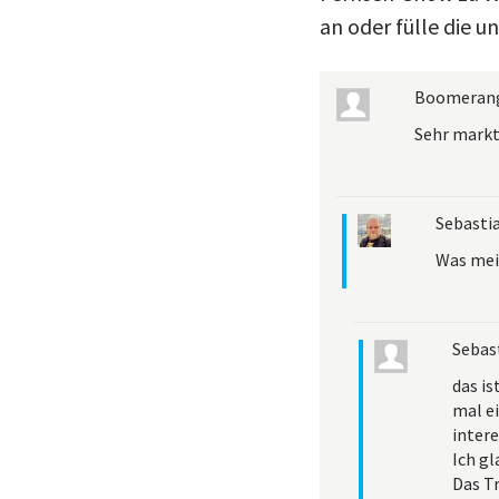
an oder fülle die u
Boomeran
Sehr markt
Sebasti
Was mei
Sebas
das is
mal ei
intere
Ich gl
Das Tr