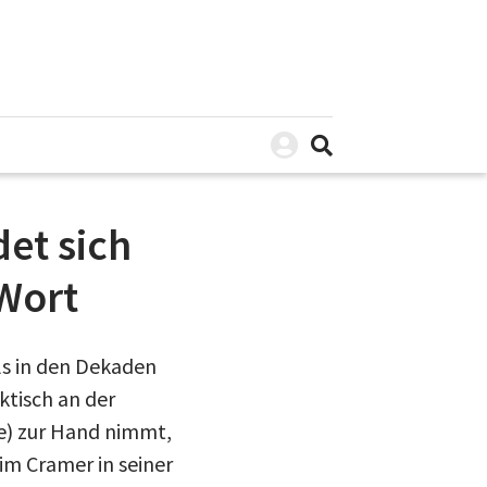
et sich
 Wort
ls in den Dekaden
ktisch an der
ne) zur Hand nimmt,
im Cramer in seiner