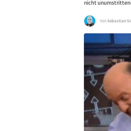
nicht unumstritte
Von
Sebastian S