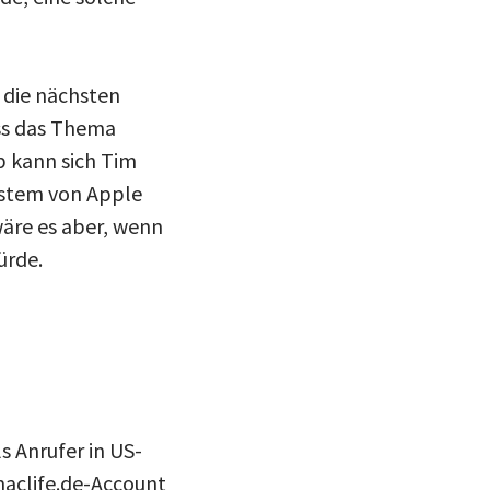
h die nächsten
ass das Thema
b kann sich Tim
ystem von Apple
wäre es aber, wenn
ürde.
s Anrufer in US-
aclife.de-Account