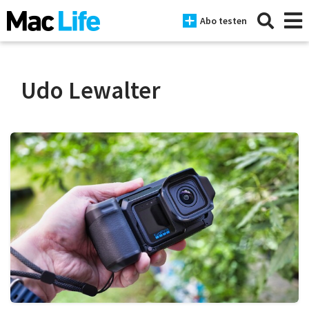
Abo testen
Udo Lewalter
News
iPhone
Mac
iPad
Tests
Tipps
Magazine