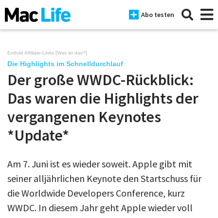
Abo testen
Enthält Affiliate-Links [
Was ist das?
]
Die Highlights im Schnelldurchlauf
Der große WWDC-Rückblick:
News
Das waren die Highlights der
iPhone
vergangenen Keynotes
Mac
*Update*
iPad
Tests
Am 7. Juni ist es wieder soweit. Apple gibt mit
seiner alljährlichen Keynote den Startschuss für
Tipps
die Worldwide Developers Conference, kurz
Magazine
WWDC. In diesem Jahr geht Apple wieder voll