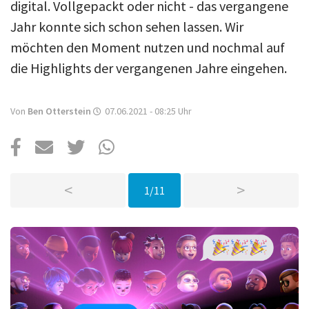
Über uns
digital. Vollgepackt oder nicht - das vergangene
Jahr konnte sich schon sehen lassen. Wir
Podcast
möchten den Moment nutzen und nochmal auf
Mac Life+
die Highlights der vergangenen Jahre eingehen.
Von
Ben Otterstein
07.06.2021 - 08:25
Uhr
Anmelden
<
>
1/11