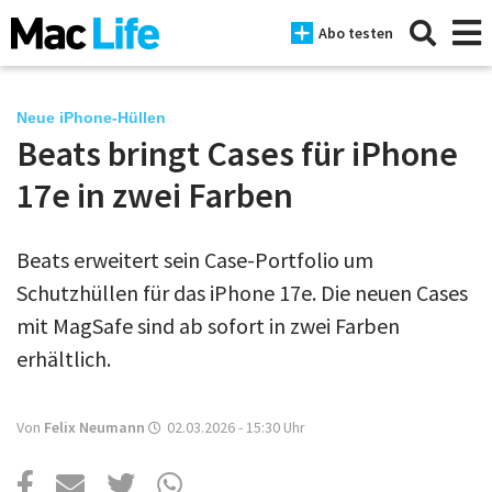
Abo testen
Neue iPhone-Hüllen
Beats bringt Cases für iPhone
News
17e in zwei Farben
iPhone
Beats erweitert sein Case-Portfolio um
Mac
Schutzhüllen für das iPhone 17e. Die neuen Cases
iPad
mit MagSafe sind ab sofort in zwei Farben
erhältlich.
Tests
Tipps
Von
Felix Neumann
02.03.2026 - 15:30
Uhr
Magazine