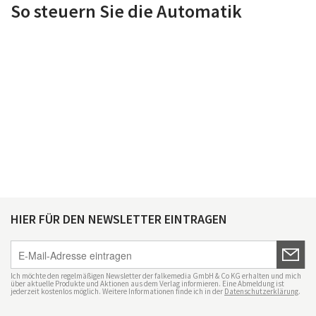
So steuern Sie die Automatik
HIER FÜR DEN NEWSLETTER EINTRAGEN
Ich möchte den regelmäßigen Newsletter der falkemedia GmbH & Co KG erhalten und mich
über aktuelle Produkte und Aktionen aus dem Verlag informieren. Eine Abmeldung ist
jederzeit kostenlos möglich. Weitere Informationen finde ich in der
Datenschutzerklärung
.