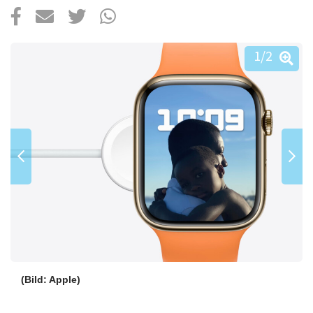
Über uns
Podcast
1
/2
Mac Life+
Anmelden
(Bild: Apple)