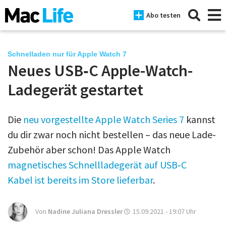
Abo testen
Schnelladen nur für Apple Watch 7
Neues USB‑C Apple-Watch-
News
Ladegerät gestartet
iPhone
Die
neu vorgestellte Apple Watch Series 7
kannst
Mac
du dir zwar noch nicht bestellen – das neue Lade-
iPad
Zubehör aber schon! Das Apple Watch
magnetisches Schnellladegerät auf USB‑C
Tests
Kabel ist bereits im Store lieferbar
.
Tipps
Magazine
Von
Nadine Juliana Dressler
15.09.2021 - 19:07
Uhr