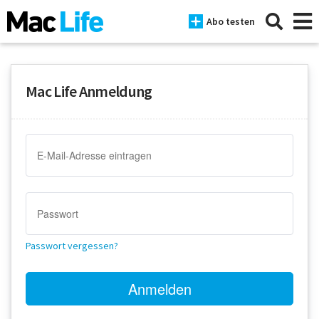
Abo testen
Mac Life Anmeldung
News
iPhone
Mac
iPad
Tests
Passwort vergessen?
Tipps
Magazine