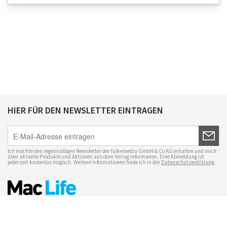
HIER FÜR DEN NEWSLETTER EINTRAGEN
Ich möchte den regelmäßigen Newsletter der falkemedia GmbH & Co KG erhalten und mich
über aktuelle Produkte und Aktionen aus dem Verlag informieren. Eine Abmeldung ist
jederzeit kostenlos möglich. Weitere Informationen finde ich in der
Datenschutzerklärung
.
Impressum
Datenschutz
Nutzungsbedingungen
Mac Life+
Transparenzrichtlinien
Datenschutzeinstellungen