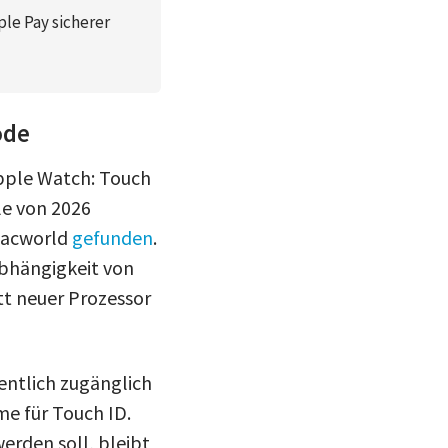
le Pay sicherer
ode
Apple Watch: Touch
le von 2026
 Macworld
gefunden
.
 Abhängigkeit von
tt neuer Prozessor
entlich zugänglich
e für Touch ID.
erden soll, bleibt