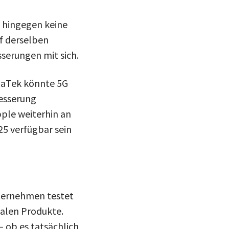
 hingegen keine
f derselben
sserungen mit sich.
iaTek könnte 5G
esserung
ple weiterhin an
25 verfügbar sein
nternehmen testet
inalen Produkte.
– ob es tatsächlich