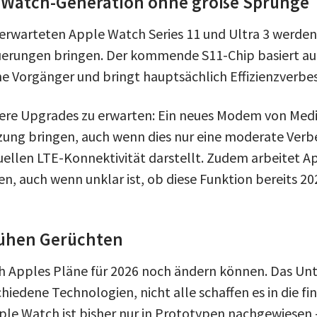
e Watch-Generation ohne große Sprünge
erwarteten Apple Watch Series 11 und Ultra 3 werden
uerungen bringen. Der kommende S11-Chip basiert au
ine Vorgänger und bringt hauptsächlich Effizienzverbe
nere Upgrades zu erwarten: Ein neues Modem von Med
ung bringen, auch wenn dies nur eine moderate Verb
ellen LTE-Konnektivität darstellt. Zudem arbeitet Ap
, auch wenn unklar ist, ob diese Funktion bereits 20
frühen Gerüchten
sich Apples Pläne für 2026 noch ändern können. Das U
chiedene Technologien, nicht alle schaffen es in die f
pple Watch ist bisher nur in Prototypen nachgewiesen 