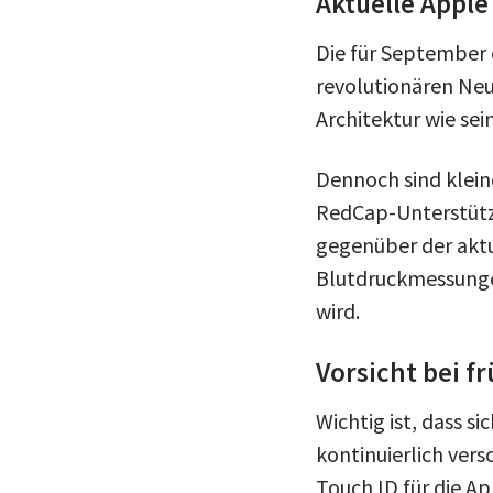
Aktuelle Appl
Die für September 
revolutionären Ne
Architektur wie se
Dennoch sind klei
RedCap-Unterstütz
gegenüber der aktu
Blutdruckmessungen
wird.
Vorsicht bei 
Wichtig ist, dass 
kontinuierlich vers
Touch ID für die A