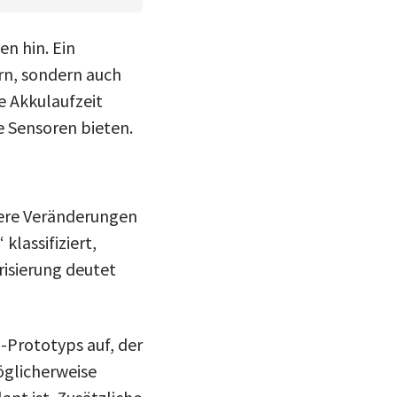
n hin. Ein
rn, sondern auch
e Akkulaufzeit
e Sensoren bieten.
ßere Veränderungen
lassifiziert,
risierung deutet
-Prototyps auf, der
Möglicherweise