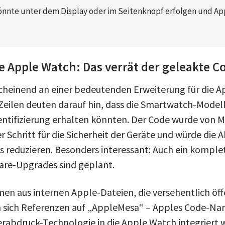
könnte unter dem Display oder im Seitenknopf erfolgen und App
ie Apple Watch: Das verrät der geleakte C
cheinend an einer bedeutenden Erweiterung für die 
Zeilen deuten darauf hin, dass die Smartwatch-Model
entifizierung erhalten könnten. Der Code wurde von
r Schritt für die Sicherheit der Geräte und würde die
 reduzieren. Besonders interessant: Auch ein komple
are-Upgrades sind geplant.
en aus internen Apple-Dateien, die versehentlich öff
n sich Referenzen auf „AppleMesa“ – Apples Code-Nam
erabdruck-Technologie in die Apple Watch integriert w