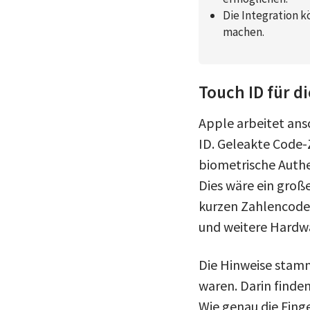
Die Integration 
machen.
Touch ID für d
Apple arbeitet ans
ID. Geleakte Code-
biometrische Auth
Dies wäre ein große
kurzen Zahlencodes
und weitere Hardw
Die Hinweise stamm
waren. Darin finde
Wie genau die Fing