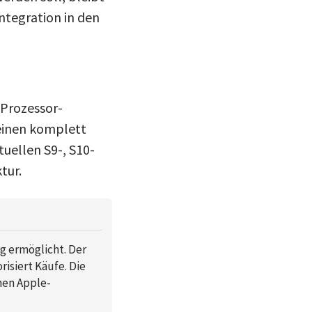
ntegration in den
 Prozessor-
 einen komplett
uellen S9-, S10-
tur.
g ermöglicht. Der
isiert Käufe. Die
nen Apple-