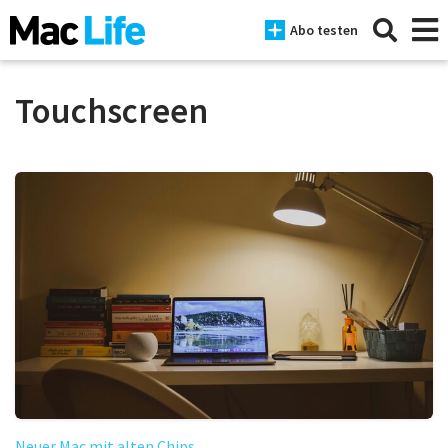
Abo testen
Touchscreen
News
iPhone
Mac
iPad
Tests
Tipps
Magazine
Neuer Mac mit alten Chips