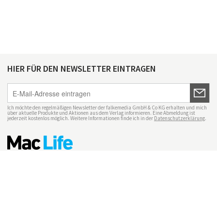
HIER FÜR DEN NEWSLETTER EINTRAGEN
Ich möchte den regelmäßigen Newsletter der falkemedia GmbH & Co KG erhalten und mich
über aktuelle Produkte und Aktionen aus dem Verlag informieren. Eine Abmeldung ist
jederzeit kostenlos möglich. Weitere Informationen finde ich in der
Datenschutzerklärung
.
Impressum
Datenschutz
Nutzungsbedingungen
Mac Life+
Transparenzrichtlinien
Datenschutzeinstellungen
Mediadaten Mac Life
Vertrag widerrufen
© maclife.de 2026