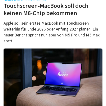
Über uns
Touchscreen-MacBook soll doch
Podcast
keinen M6-Chip bekommen
Mac Life+
Apple soll sein erstes MacBook mit Touchscreen
weiterhin für Ende 2026 oder Anfang 2027 planen. Ein
neuer Bericht spricht nun aber von M5 Pro und M5 Max
Anmelden
statt...