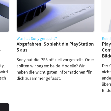
Was hat Sony geraucht?
Kein 
Abgefahren: So sieht die PlayStation
Play
-
5 aus
Cont
Bild
Sony hat die PS5 offiziell vorgestellt. Oder
ty,
Der C
sollten wir sagen: beide Modelle? Wir
wird.
nich
haben die wichtigsten Informationen für
isch
ande
dich zusammengefasst.
über
Bilde