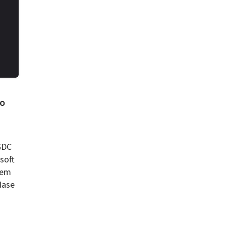
So
GDC
soft
dem
Nase