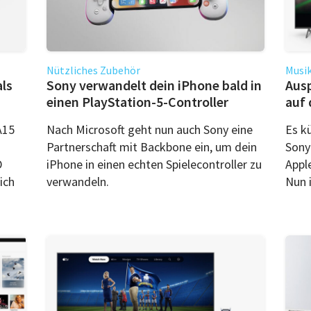
Nützliches Zubehör
Musik
als
Sony verwandelt dein iPhone bald in
Ausp
einen PlayStation-5-Controller
auf 
A15
Nach Microsoft geht nun auch Sony eine
Es k
Partnerschaft mit Backbone ein, um dein
Sony
D
iPhone in einen echten Spielecontroller zu
Apple
ich
verwandeln.
Nun i