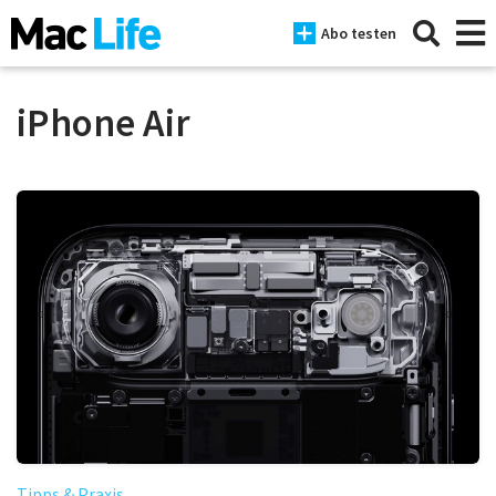
Abo testen
iPhone Air
News
iPhone
Mac
iPad
Tests
Tipps
Magazine
Tipps & Praxis