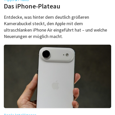
Über uns
Das iPhone-Plateau
Podcast
Entdecke, was hinter dem deutlich größeren
Mac Life+
Kamerabuckel steckt, den Apple mit dem
ultraschlanken iPhone Air eingeführt hat – und welche
Neuerungen er möglich macht.
Anmelden
Apple Intelligence