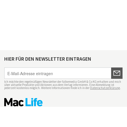
HIER FÜR DEN NEWSLETTER EINTRAGEN
Ich möchte den regelmäßigen Newsletter der falkemedia GmbH & Co KG erhalten und mich
über aktuelle Produkte und Aktionen aus dem Verlag informieren. Eine Abmeldung ist
jederzeit kostenlos möglich. Weitere Informationen finde ich in der
Datenschutzerklärung
.
Impressum
Datenschutz
Nutzungsbedingungen
Mac Life+
Transparenzrichtlinien
Datenschutzeinstellungen