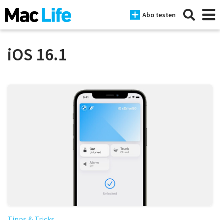
Abo testen
iOS 16.1
News
iPhone
Mac
iPad
Tests
Tipps
Magazine
Tipps & Tricks