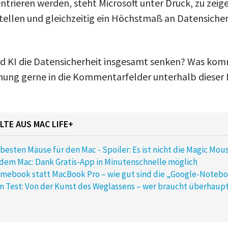
rieren werden, steht Microsoft unter Druck, zu zeige
tellen und gleichzeitig ein Höchstmaß an Datensiche
d KI die Datensicherheit insgesamt senken? Was kom
nung gerne in die Kommentarfelder unterhalb dieser N
LTE AUS MAC LIFE+
e besten Mäuse für den Mac - Spoiler: Es ist nicht die Magic Mou
 dem Mac: Dank Gratis-App in Minutenschnelle möglich
omebook statt MacBook Pro – wie gut sind die „Google-Noteb
m Test: Von der Kunst des Weglassens – wer braucht überhaupt