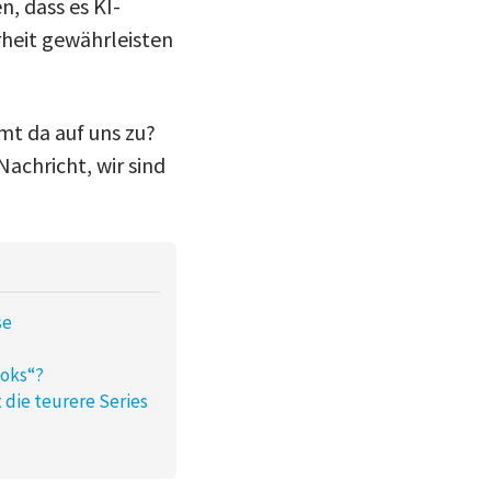
n, dass es KI-
rheit gewährleisten
mt da auf uns zu?
achricht, wir sind
se
ooks“?
 die teurere Series