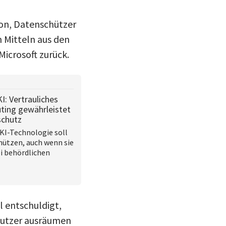
ion, Datenschützer
n Mitteln aus den
icrosoft zurück.
I: Vertrauliches
ing gewährleistet
schutz
KI-Technologie soll
hützen, auch wenn sie
ei behördlichen
l entschuldigt,
 Nutzer ausräumen