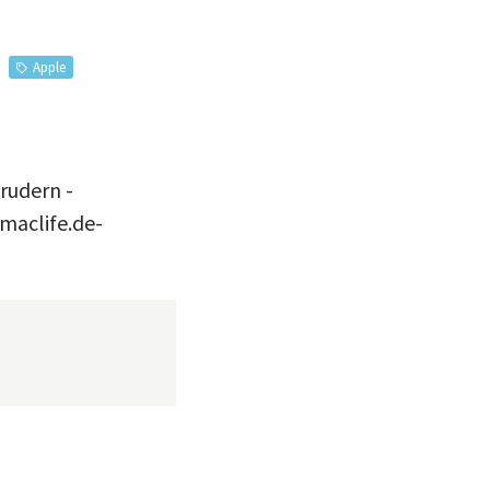
Apple
krudern -
maclife.de-