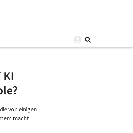
 KI
ple?
die von einigen
system macht