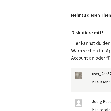
Mehr zu diesen The
Diskutiere mit!
Hier kannst du den 
Warnzeichen für Ap
Account an oder fü
user_2dn5
KI ausser K
Joerg Ros
Ki = total