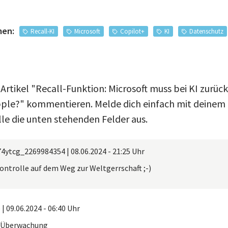
men:
Recall-KI
Microsoft
Copilot+
KI
Datenschutz
Artikel "Recall-Funktion: Microsoft muss bei KI zurüc
ple?" kommentieren. Melde dich einfach mit deinem 
lle die unten stehenden Felder aus.
74ytcg_2269984354
|
08.06.2024 - 21:25 Uhr
ontrolle auf dem Weg zur Weltgerrschaft ;-)
e
|
09.06.2024 - 06:40 Uhr
e Überwachung