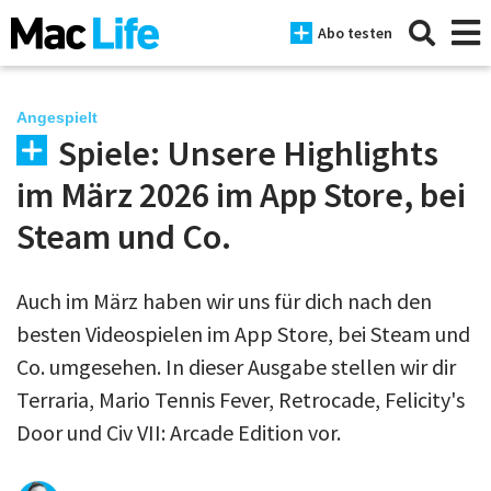
Abo testen
Angespielt
Spiele: Unsere Highlights
News
im März 2026 im App Store, bei
iPhone
Steam und Co.
Mac
Auch im März haben wir uns für dich nach den
iPad
besten Videospielen im App Store, bei Steam und
Tests
Co. umgesehen. In dieser Ausgabe stellen wir dir
Terraria, Mario Tennis Fever, Retrocade, Felicity's
Tipps
Door und Civ VII: Arcade Edition vor.
Magazine