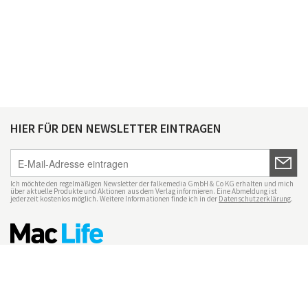
HIER FÜR DEN NEWSLETTER EINTRAGEN
Ich möchte den regelmäßigen Newsletter der falkemedia GmbH & Co KG erhalten und mich
über aktuelle Produkte und Aktionen aus dem Verlag informieren. Eine Abmeldung ist
jederzeit kostenlos möglich. Weitere Informationen finde ich in der
Datenschutzerklärung
.
Impressum
Datenschutz
Nutzungsbedingungen
Mac Life+
Transparenzrichtlinien
Datenschutzeinstellungen
Mediadaten Mac Life
Vertrag widerrufen