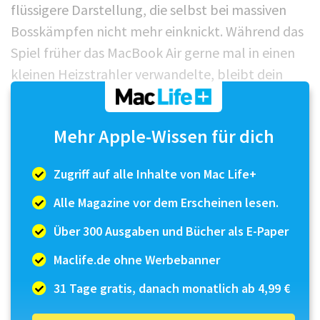
flüssigere Darstellung, die selbst bei massiven
Bosskämpfen nicht mehr einknickt. Während das
Spiel früher das MacBook Air gerne mal in einen
kleinen Heizstrahler verwandelte, bleibt dein
Rechner nun angenehm kühl. Inhaltlich spendiert
das Team von Re-Logic zum 15. Jubiläum unter
Mehr Apple-Wissen für dich
anderem Crossover-Inhalte aus Palworld und
Dead Cells. Ein Pflicht-Update, wenn du deine
Zugriff auf alle Inhalte von Mac Life+
digitale Freiheit gerne in zwe...
Alle Magazine vor dem Erscheinen lesen.
Über 300 Ausgaben und Bücher als E-Paper
Maclife.de ohne Werbebanner
31 Tage gratis, danach monatlich ab 4,99 €