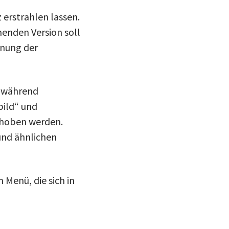
 erstrahlen lassen.
menden Version soll
dnung der
, während
bild“ und
schoben werden.
und ähnlichen
 Menü, die sich in