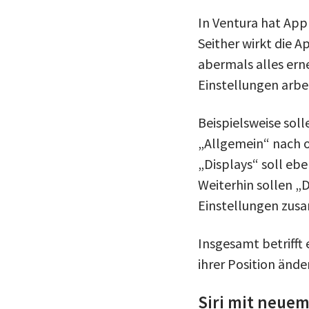
In Ventura hat App
Seither wirkt die 
abermals alles ern
Einstellungen arbei
Beispielsweise sol
„Allgemein“ nach o
„Displays“ soll eb
Weiterhin sollen „
Einstellungen zus
Insgesamt betrifft
ihrer Position ände
Siri mit neuem