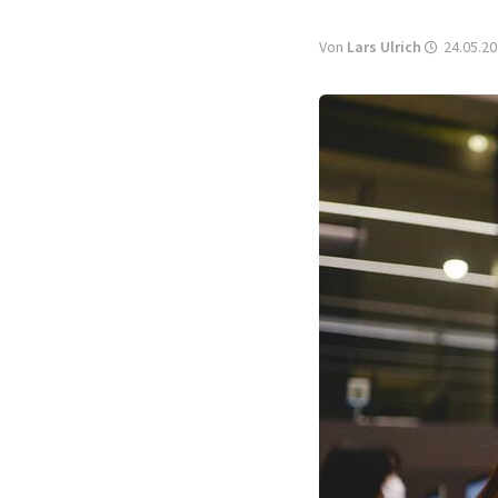
Von
Lars Ulrich
24.05.20