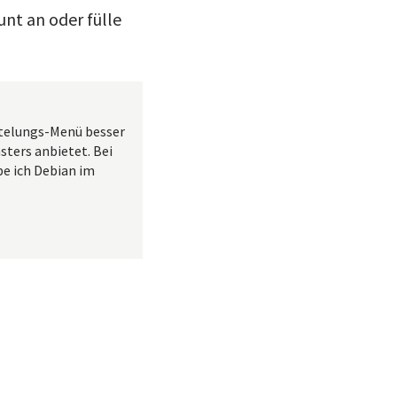
nt an oder fülle
stelungs-Menü besser
ters anbietet. Bei
be ich Debian im