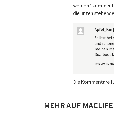
werden" kommentier
die unten stehende
Apfel_Fan
Selbst bei
und schöne
meinen iMa
Dualboot la
Ich weiß da
Die Kommentare für
MEHR AUF MACLIFE