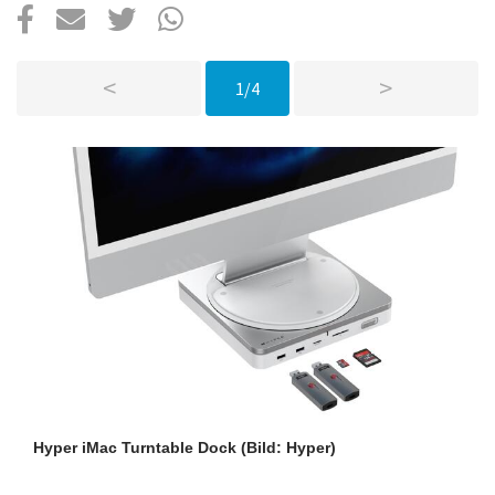
Über uns
Podcast
<
>
1/4
Mac Life+
Anmelden
Hyper iMac Turntable Dock
(Bild: Hyper)