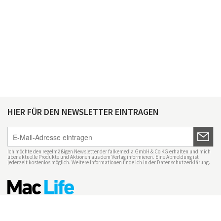
HIER FÜR DEN NEWSLETTER EINTRAGEN
Ich möchte den regelmäßigen Newsletter der falkemedia GmbH & Co KG erhalten und mich
über aktuelle Produkte und Aktionen aus dem Verlag informieren. Eine Abmeldung ist
jederzeit kostenlos möglich. Weitere Informationen finde ich in der
Datenschutzerklärung
.
Impressum
Datenschutz
Nutzungsbedingungen
Mac Life+