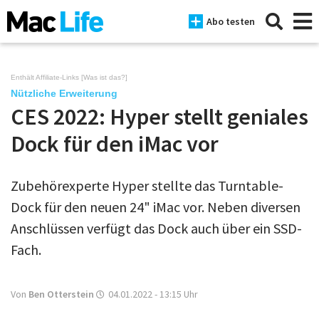
Abo testen
Enthält Affiliate-Links [
Was ist das?
]
Nützliche Erweiterung
CES 2022: Hyper stellt geniales
News
Dock für den iMac vor
iPhone
Mac
Zubehörexperte Hyper stellte das Turntable-
iPad
Dock für den neuen 24" iMac vor. Neben diversen
Anschlüssen verfügt das Dock auch über ein SSD-
Tests
Fach.
Tipps
Magazine
Von
Ben Otterstein
04.01.2022 - 13:15
Uhr