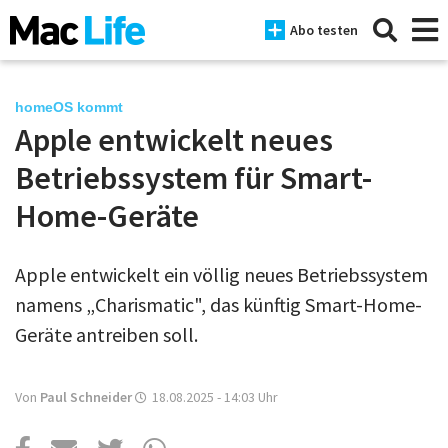
Abo testen
homeOS kommt
Apple entwickelt neues
News
Betriebssystem für Smart-
iPhone
Home-Geräte
Mac
Apple entwickelt ein völlig neues Betriebssystem
iPad
namens „Charismatic", das künftig Smart-Home-
Tests
Geräte antreiben soll.
Tipps
Von
Paul Schneider
18.08.2025 - 14:03
Uhr
Magazine