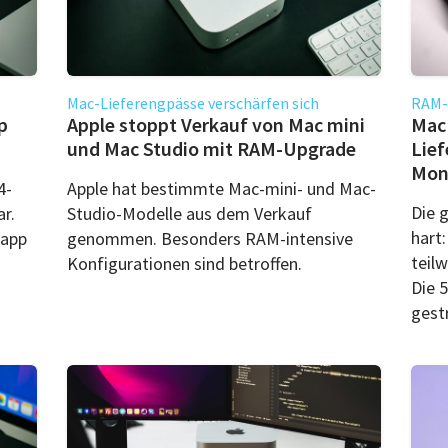
Mac-Lieferengpässe verschärfen sich
RAM-K
p
Apple stoppt Verkauf von Mac mini
Mac 
und Mac Studio mit RAM-Upgrade
Lief
Mon
4-
Apple hat bestimmte Mac-mini- und Mac-
Die g
ar.
Studio-Modelle aus dem Verkauf
hart
napp
genommen. Besonders RAM-intensive
teilw
Konfigurationen sind betroffen.
Die 
gest