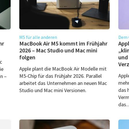
M5 für alle anderen
Dem 
hr
MacBook Air M5 kommt im Frühjahr
Appl
2026 – Mac Studio und Mac mini
„kli
folgen
und 
c
Verz
Apple plant die MacBook Air Modelle mit
ie
Appl
M5-Chip für das Frühjahr 2026. Parallel
n –
mehr
arbeitet das Unternehmen an neuen Mac
das 
Studio und Mac mini Versionen.
Verm
das..