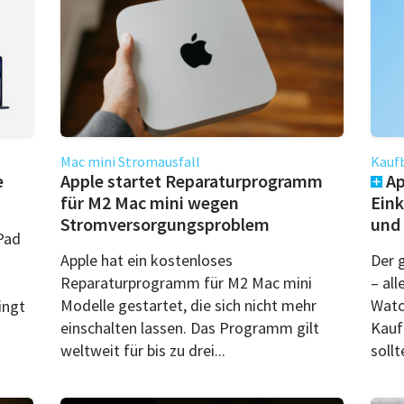
Mac mini Stromausfall
Kauf
e
Apple startet Reparaturprogramm
Ap
für M2 Mac mini wegen
Eink
Stromversorgungsproblem
und 
Pad
Apple hat ein kostenloses
Der 
Reparaturprogramm für M2 Mac mini
– all
Modelle gestartet, die sich nicht mehr
Watc
ingt
einschalten lassen. Das Programm gilt
Kauf
weltweit für bis zu drei...
sollte