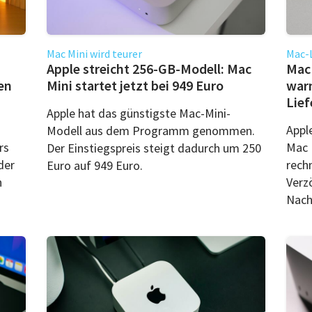
Mac Mini wird teurer
Mac-L
Apple streicht 256-GB-Modell: Mac
Mac 
en
Mini startet jetzt bei 949 Euro
war
Lie
Apple hat das günstigste Mac-Mini-
Appl
Modell aus dem Programm genommen.
rs
Mac 
Der Einstiegspreis steigt dadurch um 250
der
rech
Euro auf 949 Euro.
n
Verz
Nach