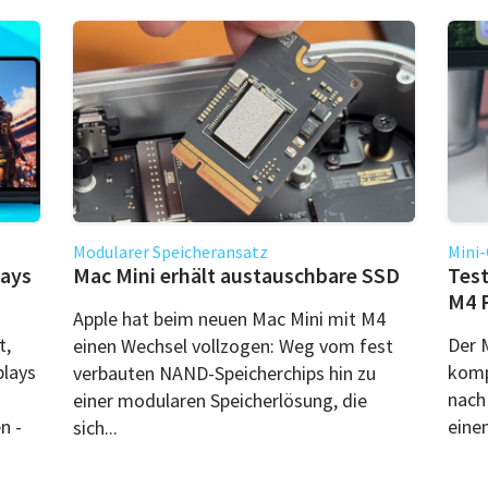
Modularer Speicheransatz
Mini-
lays
Mac Mini erhält austauschbare SSD
Test
M4 
Apple hat beim neuen Mac Mini mit M4
t,
Der 
einen Wechsel vollzogen: Weg vom fest
plays
komp
verbauten NAND-Speicherchips hin zu
nach
einer modularen Speicherlösung, die
n -
eine
sich...