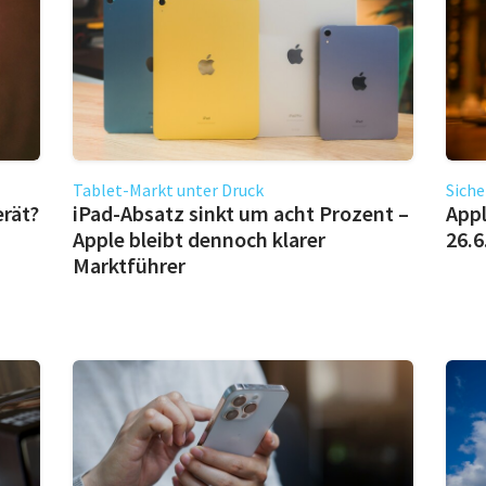
Tablet-Markt unter Druck
Siche
erät?
iPad-Absatz sinkt um acht Prozent –
Appl
Apple bleibt dennoch klarer
26.6
Marktführer