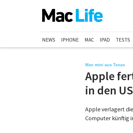
NEWS
IPHONE
MAC
IPAD
TESTS
Mac mini aus Texas
Apple fer
in den U
Apple verlagert di
Computer künftig i