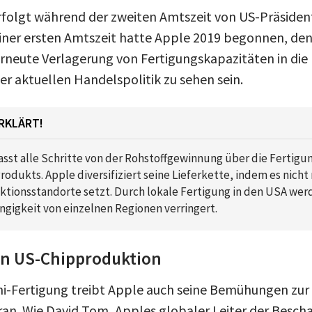
rfolgt während der zweiten Amtszeit von US-Präside
iner ersten Amtszeit hatte Apple 2019 begonnen, den
erneute Verlagerung von Fertigungskapazitäten in die 
r aktuellen Handelspolitik zu sehen sein.
RKLÄRT!
sst alle Schritte von der Rohstoffgewinnung über die Fertigun
rodukts. Apple diversifiziert seine Lieferkette, indem es nicht
uktionsstandorte setzt. Durch lokale Fertigung in den USA we
ngigkeit von einzelnen Regionen verringert.
 in US-Chipproduktion
i-Fertigung treibt Apple auch seine Bemühungen zur 
an. Wie David Tom, Apples globaler Leiter der Beschaf