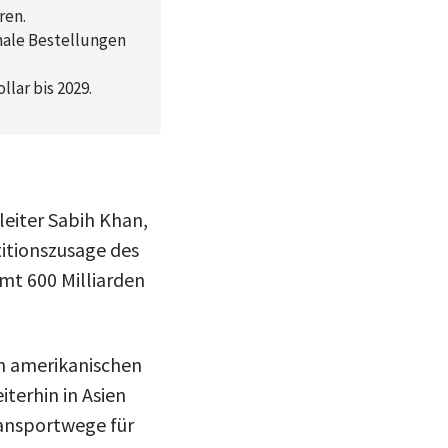
ren.
nale Bestellungen
lar bis 2029.
leiter Sabih Khan,
titionszusage des
amt 600 Milliarden
n amerikanischen
terhin in Asien
ransportwege für