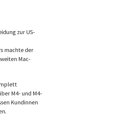
eidung zur US-
rs machte der
tweiten Mac-
omplett
 über M4- und M4-
üssen Kundinnen
en.