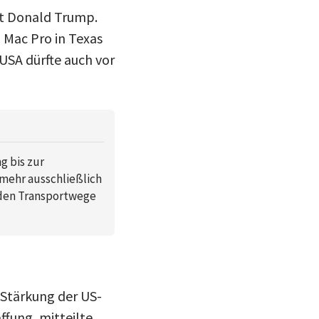
nt Donald Trump.
 Mac Pro in Texas
USA dürfte auch vor
g bis zur
 mehr ausschließlich
rden Transportwege
Stärkung der US-
fung, mitteilte,