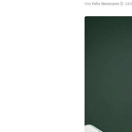
Von
Felix Neumann
24.0