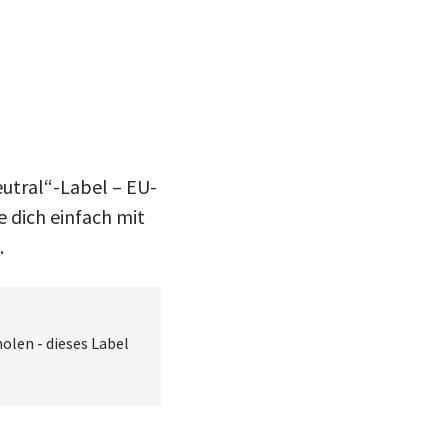
eutral“-Label – EU-
 dich einfach mit
.
olen - dieses Label