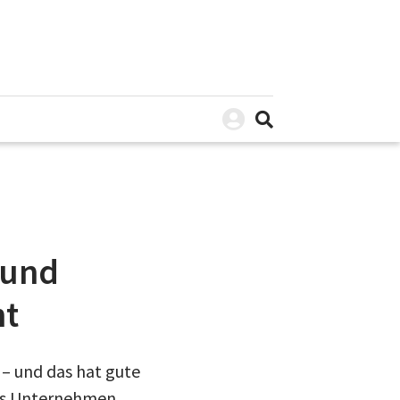
n
 und
ht
– und das hat gute
das Unternehmen