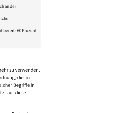
ch an der
olche
at bereits 60 Prozent
 mehr zu verwenden,
rdnung, die im
cher Begriffe in
tzt auf diese