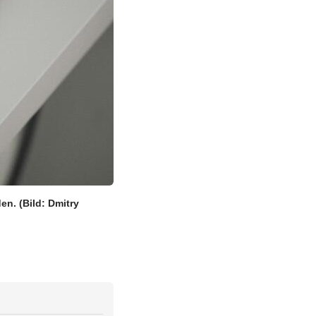
den.
(Bild: Dmitry