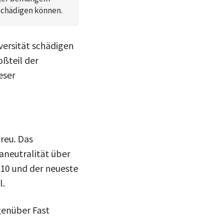
schädigen können.
ersität schädigen
ßteil der
eser
reu. Das
aneutralität über
 10 und der neueste
l.
genüber Fast