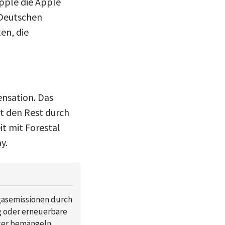
Apple die Apple
 Deutschen
en, die
ensation. Das
t den Rest durch
t mit Forestal
y.
asemissionen durch
ng oder erneuerbare
iker bemängeln