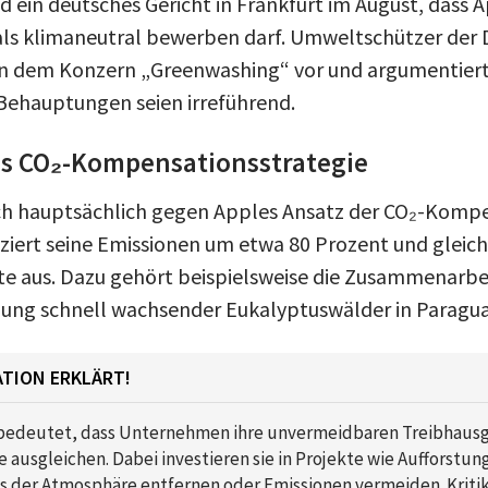
d ein deutsches Gericht in Frankfurt im August, dass 
als klimaneutral bewerben darf. Umweltschützer der
n dem Konzern „Greenwashing“ vor und argumentiert
Behauptungen seien irreführend.
les CO₂-Kompensationsstrategie
 sich hauptsächlich gegen Apples Ansatz der CO₂-Komp
ert seine Emissionen um etwa 80 Prozent und gleich
e aus. Dazu gehört beispielsweise die Zusammenarbei
ung schnell wachsender Eukalyptuswälder in Paragua
TION ERKLÄRT!
edeutet, dass Unternehmen ihre unvermeidbaren Treibhausg
 ausgleichen. Dabei investieren sie in Projekte wie Aufforstu
us der Atmosphäre entfernen oder Emissionen vermeiden. Krit