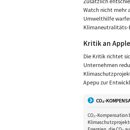
Zusätzlich entschie
Watch nicht mehr 
Umwelthilfe warfe
Klimaneutralitäts-
Kritik an App
Die Kritik richtet
Unternehmen reduzi
Klimaschutzprojekt
Apepu zur Entwickl
CO₂-KOMPENSA
CO₂-Kompensation b
Klimaschutzprojekte
Energien, die CO₂ a