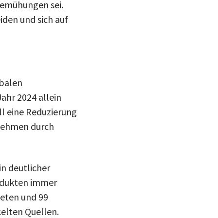
bemühungen sei.
iden und sich auf
obalen
ahr 2024 allein
ll eine Reduzierung
rnehmen durch
in deutlicher
odukten immer
neten und 99
elten Quellen.