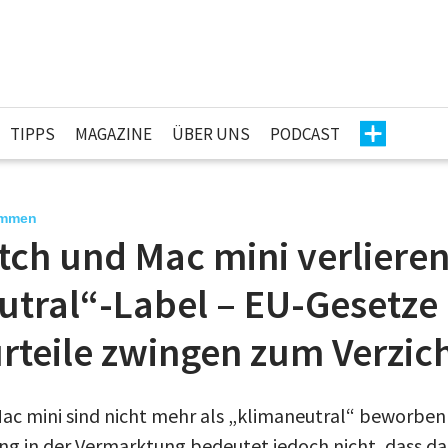
TIPPS
MAGAZINE
ÜBER UNS
PODCAST
ommen
tch und Mac mini verliere
utral“-Label – EU-Gesetze
rteile zwingen zum Verzic
c mini sind nicht mehr als „klimaneutral“ beworben 
ng in der Vermarktung bedeutet jedoch nicht, dass 