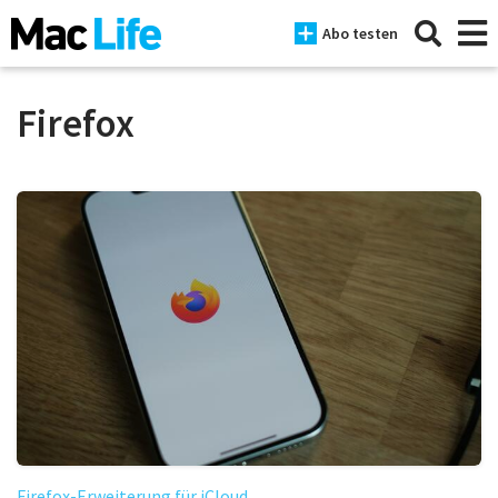
Abo testen
Firefox
News
iPhone
Mac
iPad
Tests
Tipps
Magazine
Firefox-Erweiterung für iCloud