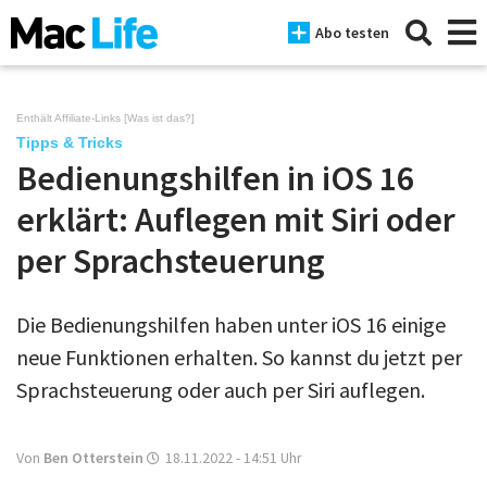
Abo testen
Enthält Affiliate-Links [
Was ist das?
]
Tipps & Tricks
Bedienungshilfen in iOS 16
News
erklärt: Auflegen mit Siri oder
iPhone
per Sprachsteuerung
Mac
iPad
Die Bedienungshilfen haben unter iOS 16 einige
neue Funktionen erhalten. So kannst du jetzt per
Tests
Sprachsteuerung oder auch per Siri auflegen.
Tipps
Magazine
Von
Ben Otterstein
18.11.2022 - 14:51
Uhr