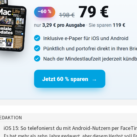
EDAKTION
iOS 15: So telefonierst du mit Android-Nutzern per FaceT
Es hat mehr als zehn Jahre gedauert, aber diesem Herbst soll 