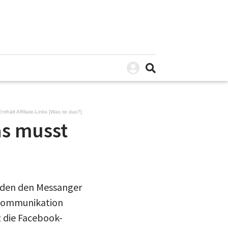
Enthält Affiliate-Links [
Was ist das?
]
s musst
nden den Messanger
e Kommunikation
 die Facebook-