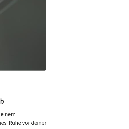
ub
n einem
es: Ruhe vor deiner