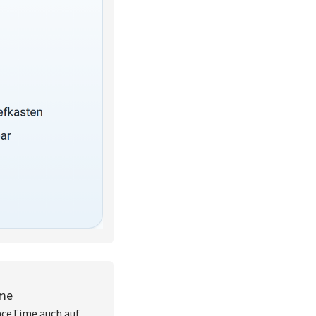
ime
FaceTime auch auf