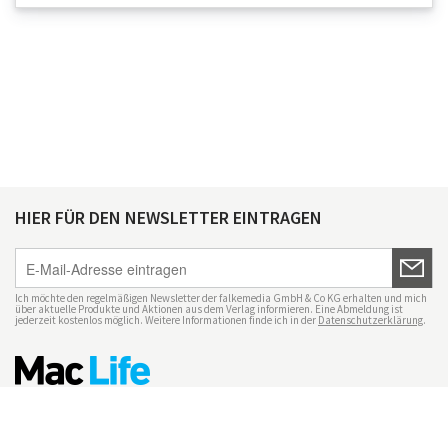
HIER FÜR DEN NEWSLETTER EINTRAGEN
Ich möchte den regelmäßigen Newsletter der falkemedia GmbH & Co KG erhalten und mich
über aktuelle Produkte und Aktionen aus dem Verlag informieren. Eine Abmeldung ist
jederzeit kostenlos möglich. Weitere Informationen finde ich in der
Datenschutzerklärung
.
Impressum
Datenschutz
Nutzungsbedingungen
Mac Life+
Transparenzrichtlinien
Datenschutzeinstellungen