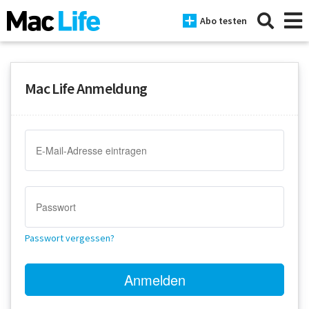
Abo testen
Mac Life Anmeldung
News
iPhone
Mac
iPad
Tests
Passwort vergessen?
Tipps
Magazine