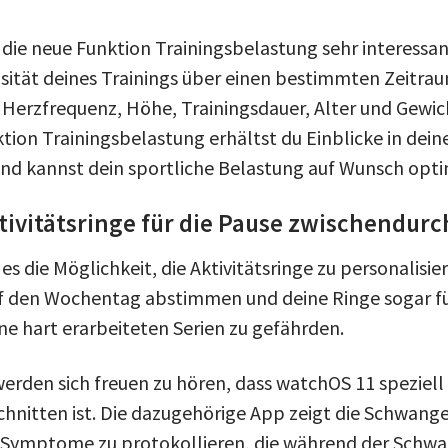
t die neue Funktion Trainingsbelastung sehr interessa
nsität deines Trainings über einen bestimmten Zeitra
 Herzfrequenz, Höhe, Trainingsdauer, Alter und Gewic
ktion Trainingsbelastung erhältst du Einblicke in dein
 und kannst dein sportliche Belastung auf Wunsch opti
ivitätsringe für die Pause zwischendurc
es die Möglichkeit, die Aktivitätsringe zu personalisie
auf den Wochentag abstimmen und deine Ringe sogar f
ne hart erarbeiteten Serien zu gefährden.
rden sich freuen zu hören, dass watchOS 11 speziell
hnitten ist. Die dazugehörige App zeigt die Schwang
 Symptome zu protokollieren, die während der Schwa