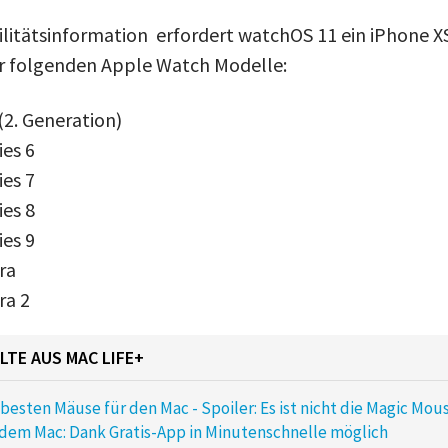
litätsinformation erfordert watchOS 11 ein iPhone X
er folgenden Apple Watch Modelle:
2. Generation)
es 6
es 7
es 8
es 9
ra
ra 2
LTE AUS MAC LIFE+
e besten Mäuse für den Mac - Spoiler: Es ist nicht die Magic Mou
 dem Mac: Dank Gratis-App in Minutenschnelle möglich