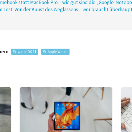
omebook statt MacBook Pro – wie gut sind die „Google-Noteb
m Test: Von der Kunst des Weglassens – wer braucht überhaupt
men:
watchOS 11
Apple Watch