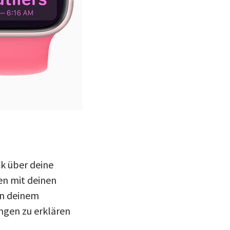
watchOS 11
(Bild: Apple)
ck über deine
en mit deinen
on deinem
ngen zu erklären