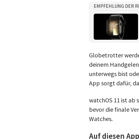
EMPFEHLUNG DER R
Globetrotter werde
deinem Handgelenk
unterwegs bist od
App sorgt dafür, da
watchOS 11 ist ab s
bevor die finale Ve
Watches.
Auf diesen App