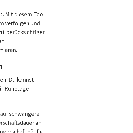
nt. Mit diesem Tool
um verfolgen und
ht berücksichtigen
en
mieren.
h
ren. Du kannst
ür Ruhetage
 auf schwangere
erschaftsdauer an
ngerschaft häufig