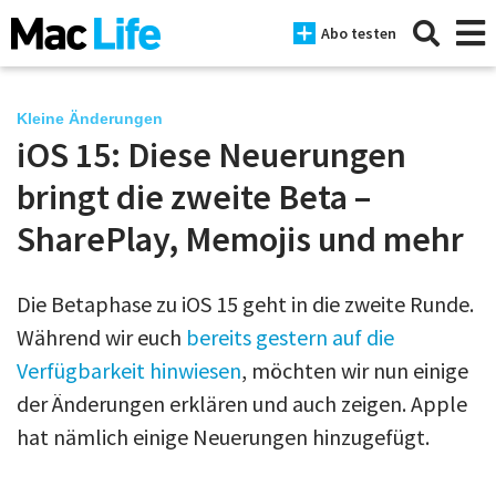
Abo testen
Kleine Änderungen
iOS 15: Diese Neuerungen
News
bringt die zweite Beta –
iPhone
SharePlay, Memojis und mehr
Mac
Die Betaphase zu iOS 15 geht in die zweite Runde.
iPad
Während wir euch
bereits gestern auf die
Tests
Verfügbarkeit hinwiesen
, möchten wir nun einige
der Änderungen erklären und auch zeigen. Apple
Tipps
hat nämlich einige Neuerungen hinzugefügt.
Magazine