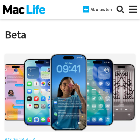
Abo testen
Beta
News
iPhone
Mac
iPad
Tests
Tipps
Magazine
iOS 26.1Beta 3