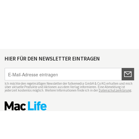
HIER FÜR DEN NEWSLETTER EINTRAGEN
Ich möchte den regelmäßigen Newsletter der falkemedia GmbH & Co KG erhalten und mich
über aktuelle Produkte und Aktionen aus dem Verlag informieren. Eine Abmeldung ist
jederzeit kostenlos möglich. Weitere Informationen finde ich in der
Datenschutzerklärung
.
Impressum
Datenschutz
Nutzungsbedingungen
Mac Life+
Transparenzrichtlinien
Datenschutzeinstellungen
Mediadaten Mac Life
Vertrag widerrufen